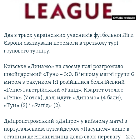
ВІДЕОУРОКИ «ELIFBE»
Русский
СВІДЧЕННЯ ОКУПАЦІЇ
Qırımtatar
УКРАЇНСЬКА ПРОБЛЕМА КРИМУ
Два з трьох українських учасників футбольної Ліги
ДОЛУЧАЙСЯ!
ІНФОГРАФІКА
Європи святкували перемоги в третьому турі
групового турніру.
Київське «Динамо» на своєму полі розгромило
Усі сайти RFE/RL
швейцарський «Тун» – 3:0. В іншому матчі групи G
миром з рахунком 1:1 розійшлися бельгійський
«Генк» і австрійський «Рапід». Квартет очолює
«Генк» (7 очок), далі йдуть «Динамо» (4 бали),
«Тун» (3) і «Рапід» (2).
Дніпропетровський «Дніпро» у виїзному матчі з
португальським аутсайдером «Пасушем» лише в
останній десятихвилинці довів свою перевагу – 2:0.