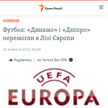
Доступність
посилання
Перейти
НОВИНИ
до
НОВИНИ
Футбол: «Динамо» і «Дніпро»
основного
ВОДА.КРИМ
матеріалу
перемогли в Лізі Європи
ВІДЕО ТА ФОТО
Перейти
до
25 жовтень 2013, 06:48
ПОЛІТИКА
основної
БЛОГИ
Поділитись
Читати без VPN
навігації
Перейти
ПОГЛЯД
до
ІНТЕРВ'Ю
пошуку
ВСЕ ЗА ДЕНЬ
СПЕЦПРОЕКТИ
ЯК ОБІЙТИ БЛОКУВАННЯ
ДЕПОРТАЦІЯ