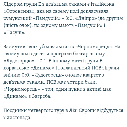
Лідером групи Е з дев’ятьма очками є італійська
«Форентина», яка на своєму полі декласувала
румунський «Пандурій» – 3:0. «Дніпро» іде другим
(шість очок), по одному мають «Пандурій» і
«Пасуш».
Засмутив своїх уболівальників «Чорноморець». На
своєму полі одесити програли болгарському
«Лудогорцю» – 0:1. В іншому матчі групи В
хорватське «Динамо» і голландський ПСВ зіграли
внічию 0:0. «Лудогорець» очолює квартет з
дев’ятьма очками, ПСВ має чотири бали,
«Чорноморець» – три, один пункт в активі має
«Динамо» з Загреба.
Поєдинки четвертого туру в Лізі Європи відбудуться
7 листопада.