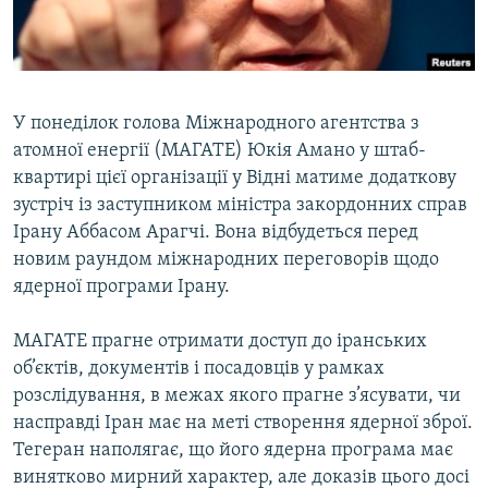
ВІДЕОУРОКИ «ELIFBE»
Русский
СВІДЧЕННЯ ОКУПАЦІЇ
Qırımtatar
УКРАЇНСЬКА ПРОБЛЕМА КРИМУ
У понеділок голова Міжнародного агентства з
ДОЛУЧАЙСЯ!
ІНФОГРАФІКА
атомної енергії (МАГАТЕ) Юкія Амано у штаб-
квартирі цієї організації у Відні матиме додаткову
зустріч із заступником міністра закордонних справ
Ірану Аббасом Арагчі. Вона відбудеться перед
Усі сайти RFE/RL
новим раундом міжнародних переговорів щодо
ядерної програми Ірану.
МАГАТЕ прагне отримати доступ до іранських
об’єктів, документів і посадовців у рамках
розслідування, в межах якого прагне з’ясувати, чи
насправді Іран має на меті створення ядерної зброї.
Тегеран наполягає, що його ядерна програма має
винятково мирний характер, але доказів цього досі