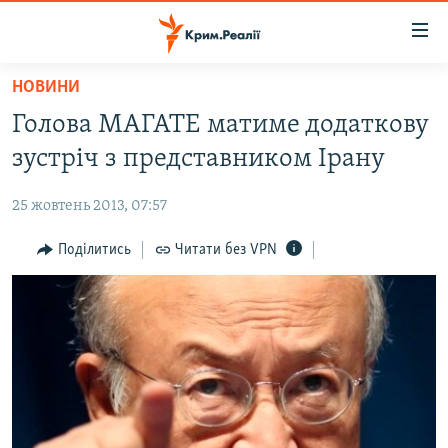
Доступність
посилання
Перейти
НОВИНИ
до
НОВИНИ
Голова МАГАТЕ матиме додаткову
основного
ВОДА.КРИМ
матеріалу
зустріч з представником Ірану
ВІДЕО ТА ФОТО
Перейти
до
25 жовтень 2013, 07:57
ПОЛІТИКА
основної
БЛОГИ
Поділитись
Читати без VPN
навігації
Перейти
ПОГЛЯД
до
ІНТЕРВ'Ю
пошуку
ВСЕ ЗА ДЕНЬ
СПЕЦПРОЕКТИ
ЯК ОБІЙТИ БЛОКУВАННЯ
ДЕПОРТАЦІЯ