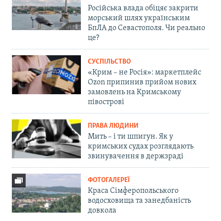
Російська влада обіцяє закрити
морський шлях українським
БпЛА до Севастополя. Чи реально
це?
СУСПІЛЬСТВО
«Крим – не Росія»: маркетплейс
Ozon припинив прийом нових
замовлень на Кримському
півострові
ПРАВА ЛЮДИНИ
Мить – і ти шпигун. Як у
кримських судах розглядають
звинувачення в держзраді
ФОТОГАЛЕРЕЇ
Краса Сімферопольського
водосховища та занедбаність
довкола