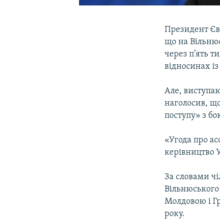
Президент Єв
що на Вільню
через п’ять т
відносинах із
Але, виступаю
наголосив, що
поступу» з бо
«Угода про ас
керівництво У
За словами чі
Вільнюського 
Молдовою і Гр
року.