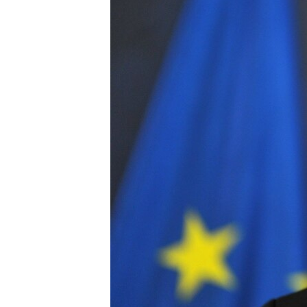
ВІДЕОУРОКИ «ELIFBE»
СВІДЧЕННЯ ОКУПАЦІЇ
УКРАЇНСЬКА ПРОБЛЕМА КРИМУ
ІНФОГРАФІКА