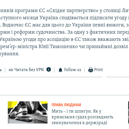
сників програми ЄС «Східне партнерство» у столиці Ли
ступного місяця Україна сподівається підписати угоду 
 Водночас ЄС має для цього до України певні вимоги, 
орми і реформи судочинства. За одну з фактичних пер
 Україною угоди про асоціацію в ЄС також вважають зв
ем’єр-міністра Юлії Тимошенко чи принаймні дозвіл ї
кування.
ь
Читати без VPN
Follow us
Print
ПРАВА ЛЮДИНИ
Мить – і ти шпигун. Як у
кримських судах розглядають
звинувачення в держзраді