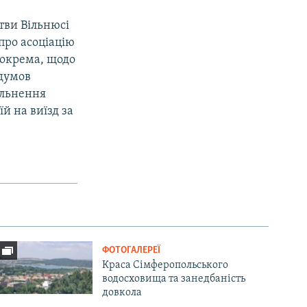
тви Вільнюсі
про асоціацію
зокрема, щодо
едумов
ільнення
й на виїзд за
ФОТОГАЛЕРЕЇ
Краса Сімферопольського
водосховища та занедбаність
довкола