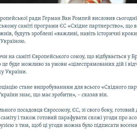
ропейської ради Герман Ван Ромпей висловив сьогодні
ському саміті програми ЄС «Східне партнерство», що в
ижнів, будуть зроблені «важливі, навіть історичні кроки
 Україною.
чи на саміті Європейського союзу, що відбувається у Бр
 це буде можливо за умови «цілеспрямованих дій і від
ку України.
оціацію стане випробуванням для всього «Східного пар
країни знає, що має зробити», – сказав він.
льного посадовця Євросоюзу, ЄС, зі свого боку, готовий 
саміту і також готовий парафувати схожі угоди про асо
узією з тим, щоб ці угоди можна було підписати восен