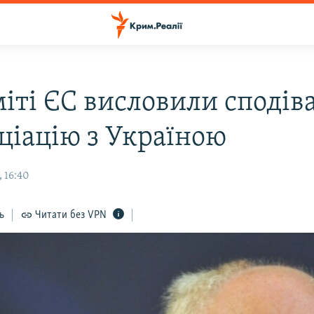
міті ЄС висловили сподів
оціацію з Україною
 16:40
ь
Читати без VPN