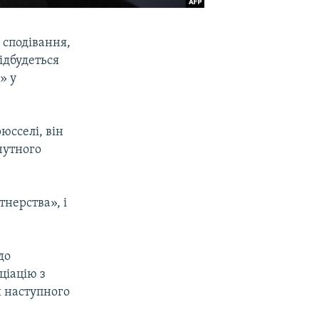
 сподівання,
ідбудеться
» у
юсселі, він
чутного
тнерства», і
до
ціацію з
и наступного