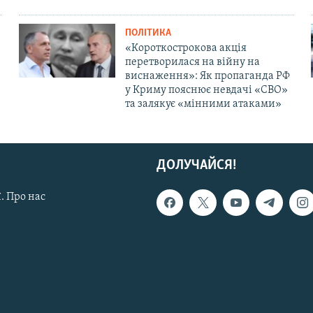
ПОЛІТИКА
«Короткострокова акція
перетворилася на війну на
виснаження»: Як пропаганда РФ
у Криму пояснює невдачі «СВО»
та залякує «мінними атаками»
ДОЛУЧАЙСЯ!
. Про нас