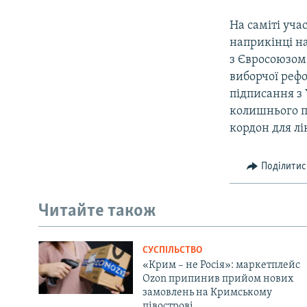
На саміті уча
наприкінці на
з Євросоюзом.
виборчої реф
підписання з
колишнього пр
кордон для лі
Поділитис
Читайте також
СУСПІЛЬСТВО
«Крим – не Росія»: маркетплейс
Ozon припинив прийом нових
замовлень на Кримському
півострові