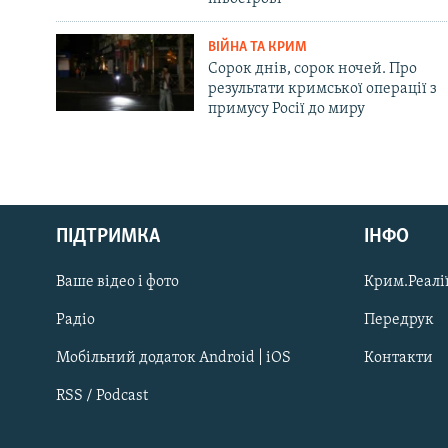
ВІЙНА ТА КРИМ
Сорок днів, сорок ночей. Про
результати кримської операції з
примусу Росії до миру
Русский
ПІДТРИМКА
ІНФО
Qırımtatar
Ваше відео і фото
Крим.Реалії
ДОЛУЧАЙСЯ!
Радіо
Передрук
Мобільний додаток Android | iOS
Контакти
RSS / Podcast
Усі сайти RFE/RL