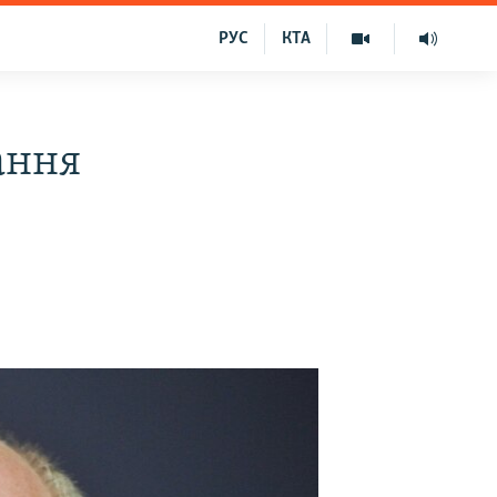
РУС
КТА
ання