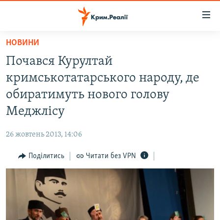
Доступність
посилання
Перейти
НОВИНИ
до
НОВИНИ
Почався Курултай
основного
ВОДА.КРИМ
матеріалу
кримськотатарського народу, де
ВІДЕО ТА ФОТО
Перейти
обиратимуть нового голову
до
ПОЛІТИКА
Меджлісу
основної
БЛОГИ
навігації
26 жовтень 2013, 14:06
Перейти
ПОГЛЯД
до
Поділитись
Читати без VPN
ІНТЕРВ'Ю
пошуку
ВСЕ ЗА ДЕНЬ
СПЕЦПРОЕКТИ
ЯК ОБІЙТИ БЛОКУВАННЯ
ДЕПОРТАЦІЯ