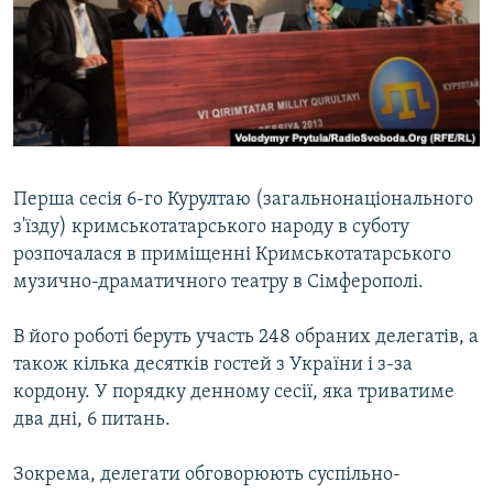
ВІДЕОУРОКИ «ELIFBE»
Русский
СВІДЧЕННЯ ОКУПАЦІЇ
Qırımtatar
УКРАЇНСЬКА ПРОБЛЕМА КРИМУ
ДОЛУЧАЙСЯ!
ІНФОГРАФІКА
Перша сесія 6-го Курултаю (загальнонаціонального
з'їзду) кримськотатарського народу в суботу
Усі сайти RFE/RL
розпочалася в приміщенні Кримськотатарського
музично-драматичного театру в Сімферополі.
В його роботі беруть участь 248 обраних делегатів, а
також кілька десятків гостей з України і з-за
кордону. У порядку денному сесії, яка триватиме
два дні, 6 питань.
Зокрема, делегати обговорюють суспільно-