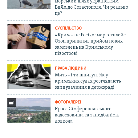
морський шлях українським
БпЛА до Севастополя. Чи реально
це?
СУСПІЛЬСТВО
«Крим – не Росія»: маркетплейс
Ozon припинив прийом нових
замовлень на Кримському
півострові
ПРАВА ЛЮДИНИ
Мить – і ти шпигун. Як у
кримських судах розглядають
звинувачення в держзраді
ФОТОГАЛЕРЕЇ
Краса Сімферопольського
водосховища та занедбаність
довкола