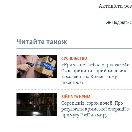
ВІДЕОУРОКИ «ELIFBE»
Активісти ро
СВІДЧЕННЯ ОКУПАЦІЇ
УКРАЇНСЬКА ПРОБЛЕМА КРИМУ
Поділитис
ІНФОГРАФІКА
Читайте також
СУСПІЛЬСТВО
«Крим – не Росія»: маркетплейс
Ozon припинив прийом нових
замовлень на Кримському
півострові
ВІЙНА ТА КРИМ
Сорок днів, сорок ночей. Про
результати кримської операції з
примусу Росії до миру