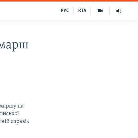
РУС
КТА
 марш
 маршу на
ійської
тній справі»