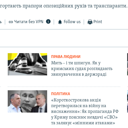
згортають прапори опозиційних рухів та транспаранти.
ь
Читати без VPN
Follow us
Print
ПРАВА ЛЮДИНИ
Мить – і ти шпигун. Як у
кримських судах розглядають
звинувачення в держзраді
ПОЛІТИКА
«Короткострокова акція
перетворилася на війну на
виснаження»: Як пропаганда РФ
у Криму пояснює невдачі «СВО»
та залякує «мінними атаками»