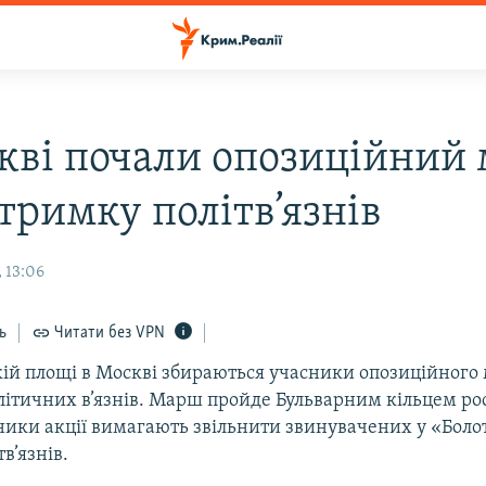
кві почали опозиційний
тримку політв’язнів
 13:06
ь
Читати без VPN
ій площі в Москві збираються учасники опозиційного
літичних в’язнів. Марш пройде Бульварним кільцем рос
ники акції вимагають звільнити звинувачених у «Боло
в’язнів.