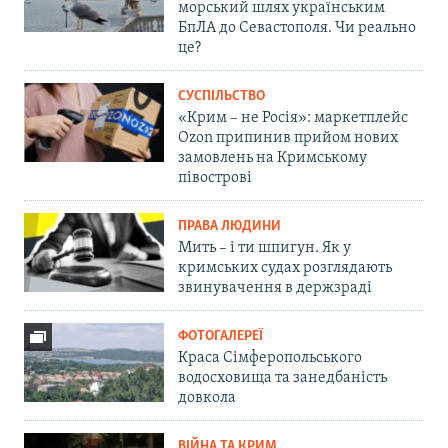
морський шлях українським
БпЛА до Севастополя. Чи реально
це?
СУСПІЛЬСТВО
«Крим – не Росія»: маркетплейс
Ozon припинив прийом нових
замовлень на Кримському
півострові
ПРАВА ЛЮДИНИ
Мить – і ти шпигун. Як у
кримських судах розглядають
звинувачення в держзраді
ФОТОГАЛЕРЕЇ
Краса Сімферопольського
водосховища та занедбаність
довкола
ВІЙНА ТА КРИМ