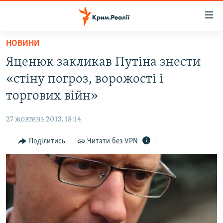
Доступність
посилання
Перейти
НОВИНИ
до
НОВИНИ
Яценюк закликав Путіна знести
основного
ВОДА.КРИМ
матеріалу
«стіну погроз, ворожості і
ВІДЕО ТА ФОТО
Перейти
торгових війн»
до
ПОЛІТИКА
основної
27 жовтень 2013, 18:14
БЛОГИ
навігації
Перейти
Поділитись
Читати без VPN
ПОГЛЯД
до
ІНТЕРВ'Ю
пошуку
ВСЕ ЗА ДЕНЬ
СПЕЦПРОЕКТИ
ЯК ОБІЙТИ БЛОКУВАННЯ
ДЕПОРТАЦІЯ