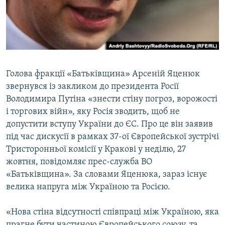
ВІДЕОУРОКИ «ELIFBE»
Русский
СВІДЧЕННЯ ОКУПАЦІЇ
Qırımtatar
УКРАЇНСЬКА ПРОБЛЕМА КРИМУ
ДОЛУЧАЙСЯ!
ІНФОГРАФІКА
Голова фракції «Батьківщина» Арсеній Яценюк
звернувся із закликом до президента Росії
Володимира Путіна «знести стіну погроз, ворожості
Усі сайти RFE/RL
і торгових війн», яку Росія зводить, щоб не
допустити вступу України до ЄС. Про це він заявив
під час дискусії в рамках 37-ої Європейської зустрічі
Тристоронньої комісії у Кракові у неділю, 27
жовтня, повідомляє прес-служба ВО
«Батьківщина». За словами Яценюка, зараз існує
велика напруга між Україною та Росією.
«Нова стіна відсутності співпраці між Україною, яка
прагне бути частиною Європейського союзу, та