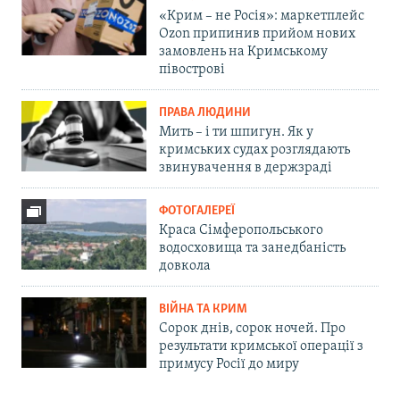
«Крим – не Росія»: маркетплейс
Ozon припинив прийом нових
замовлень на Кримському
півострові
ПРАВА ЛЮДИНИ
Мить – і ти шпигун. Як у
кримських судах розглядають
звинувачення в держзраді
ФОТОГАЛЕРЕЇ
Краса Сімферопольського
водосховища та занедбаність
довкола
ВІЙНА ТА КРИМ
Сорок днів, сорок ночей. Про
результати кримської операції з
примусу Росії до миру