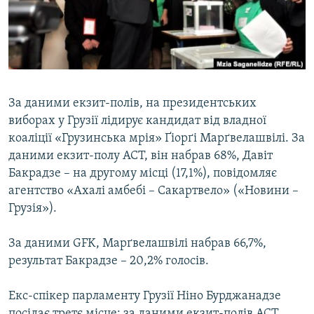
ВІДЕОУРОКИ «ELIFBE»
Русский
СВІДЧЕННЯ ОКУПАЦІЇ
Qırımtatar
УКРАЇНСЬКА ПРОБЛЕМА КРИМУ
ДОЛУЧАЙСЯ!
ІНФОГРАФІКА
За даними екзит-полів, на президентських
виборах у Грузії лідирує кандидат від владної
коаліції «Грузинська мрія» Ґіорґі Марґвелашвілі. За
Усі сайти RFE/RL
даними екзит-полу ACT, він набрав 68%, Давіт
Бакрадзе – на другому місці (17,1%), повідомляє
агентство «Ахалі амбебі – Сакартвело» («Новини –
Грузія»).
За даними GFK, Марґвелашвілі набрав 66,7%,
результат Бакрадзе – 20,2% голосів.
Екс-спікер парламенту Грузії Ніно Бурджанадзе
посідає третє місце: за даними екзит-полів ACT,