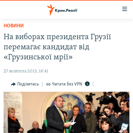
Доступність
посилання
Перейти
НОВИНИ
до
НОВИНИ
На виборах президента Грузії
основного
ВОДА.КРИМ
матеріалу
перемагає кандидат від
ВІДЕО ТА ФОТО
Перейти
«Грузинської мрії»
до
ПОЛІТИКА
основної
27 жовтень 2013, 18:41
БЛОГИ
навігації
Перейти
Поділитись
Читати без VPN
ПОГЛЯД
до
ІНТЕРВ'Ю
пошуку
ВСЕ ЗА ДЕНЬ
СПЕЦПРОЕКТИ
ЯК ОБІЙТИ БЛОКУВАННЯ
ДЕПОРТАЦІЯ