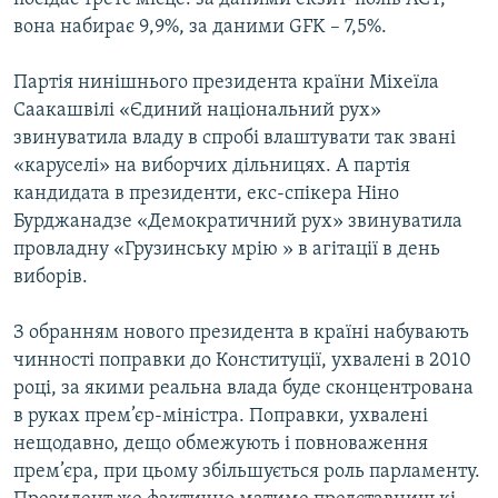
вона набирає 9,9%, за даними GFK – 7,5%.
Партія нинішнього президента країни Міхеїла
Саакашвілі «Єдиний національний рух»
звинуватила владу в спробі влаштувати так звані
«каруселі» на виборчих дільницях. А партія
кандидата в президенти, екс-спікера Ніно
Бурджанадзе «Демократичний рух» звинуватила
провладну «Грузинську мрію » в агітації в день
виборів.
З обранням нового президента в країні набувають
чинності поправки до Конституції, ухвалені в 2010
році, за якими реальна влада буде сконцентрована
в руках прем’єр-міністра. Поправки, ухвалені
нещодавно, дещо обмежують і повноваження
прем’єра, при цьому збільшується роль парламенту.