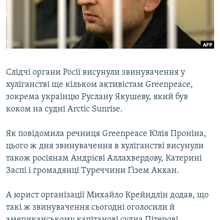
ВІДЕОУРОКИ «ELIFBE»
Русский
СВІДЧЕННЯ ОКУПАЦІЇ
Qırımtatar
УКРАЇНСЬКА ПРОБЛЕМА КРИМУ
ДОЛУЧАЙСЯ!
ІНФОГРАФІКА
Слідчі органи Росії висунули звинувачення у
хуліганстві ще кільком активістам Greenpeace,
зокрема українцю Руслану Якушеву, який був
Усі сайти RFE/RL
коком на судні Arctic Sunrise.
Як повідомила речниця Greenpeace Юлія Проніна,
цього ж дня звинувачення в хуліганстві висунули
також росіянам Андрієві Аллахвердову, Катерині
Заспі і громадянці Туреччини Ґізем Акхан.
А юрист організації Михайло Крейндлін додав, що
такі ж звинувачення сьогодні оголосили й
американському капітанові судна Пітерові