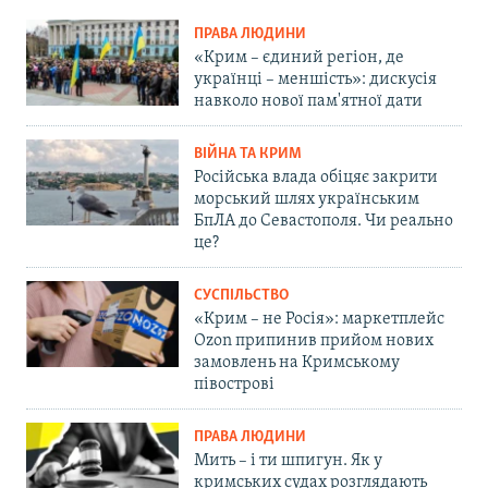
ПРАВА ЛЮДИНИ
«Крим – єдиний регіон, де
українці – меншість»: дискусія
навколо нової пам'ятної дати
ВІЙНА ТА КРИМ
Російська влада обіцяє закрити
морський шлях українським
БпЛА до Севастополя. Чи реально
це?
СУСПІЛЬСТВО
«Крим – не Росія»: маркетплейс
Ozon припинив прийом нових
замовлень на Кримському
півострові
ПРАВА ЛЮДИНИ
Мить – і ти шпигун. Як у
кримських судах розглядають