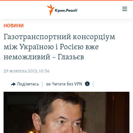
Доступність
посилання
Перейти
НОВИНИ
до
НОВИНИ
Газотранспортний консорціум
основного
ВОДА.КРИМ
матеріалу
між Україною і Росією вже
ВІДЕО ТА ФОТО
Перейти
неможливий – Глазьєв
до
ПОЛІТИКА
основної
29 жовтень 2013, 10:56
БЛОГИ
навігації
Перейти
Поділитись
Читати без VPN
ПОГЛЯД
до
ІНТЕРВ'Ю
пошуку
ВСЕ ЗА ДЕНЬ
СПЕЦПРОЕКТИ
ЯК ОБІЙТИ БЛОКУВАННЯ
ДЕПОРТАЦІЯ