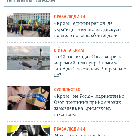
Читайте також
ПРАВА ЛЮДИНИ
«Крим – єдиний регіон, де
українці – меншість»: дискусія
навколо нової пам'ятної дати
ВІЙНА ТА КРИМ
Російська влада обіцяє закрити
морський шлях українським
БпЛА до Севастополя. Чи реально
це?
СУСПІЛЬСТВО
«Крим – не Росія»: маркетплейс
Ozon припинив прийом нових
замовлень на Кримському
півострові
ПРАВА ЛЮДИНИ