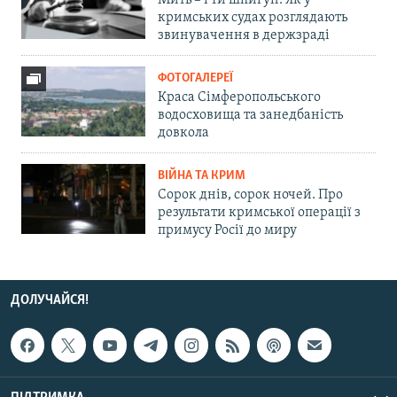
Мить – і ти шпигун. Як у
кримських судах розглядають
звинувачення в держзраді
ФОТОГАЛЕРЕЇ
Краса Сімферопольського
водосховища та занедбаність
довкола
ВІЙНА ТА КРИМ
Сорок днів, сорок ночей. Про
результати кримської операції з
примусу Росії до миру
ДОЛУЧАЙСЯ!