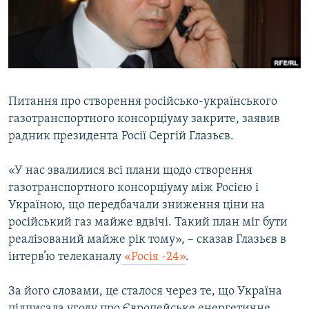
ВІДЕОУРОКИ «ELIFBE»
Русский
СВІДЧЕННЯ ОКУПАЦІЇ
Qırımtatar
УКРАЇНСЬКА ПРОБЛЕМА КРИМУ
ДОЛУЧАЙСЯ!
ІНФОГРАФІКА
Питання про створення російсько-українського
газотранспортного консорціуму закрите, заявив
радник президента Росії Сергій Глазьєв.
Усі сайти RFE/RL
«У нас звалилися всі плани щодо створення
газотранспортного консорціуму між Росією і
Україною, що передбачали зниження ціни на
російський газ майже вдвічі. Такий план міг бути
реалізований майже рік тому», – сказав Глазьєв в
інтерв’ю телеканалу
«Росія -24»
.
За його словами, це сталося через те, що Україна
підписала угоду про Європейське енергетичне