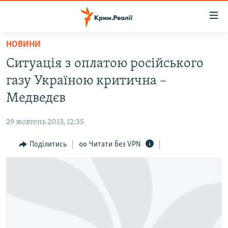
Доступність
посилання
Перейти
НОВИНИ
до
НОВИНИ
Ситуація з оплатою російського
основного
ВОДА.КРИМ
матеріалу
газу Україною критична –
ВІДЕО ТА ФОТО
Перейти
Медведєв
до
ПОЛІТИКА
основної
29 жовтень 2013, 12:35
БЛОГИ
навігації
Перейти
Поділитись
Читати без VPN
ПОГЛЯД
до
ІНТЕРВ'Ю
пошуку
ВСЕ ЗА ДЕНЬ
СПЕЦПРОЕКТИ
ЯК ОБІЙТИ БЛОКУВАННЯ
ДЕПОРТАЦІЯ