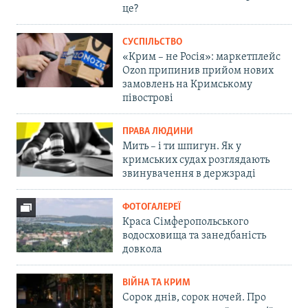
це?
СУСПІЛЬСТВО
«Крим – не Росія»: маркетплейс
Ozon припинив прийом нових
замовлень на Кримському
півострові
ПРАВА ЛЮДИНИ
Мить – і ти шпигун. Як у
кримських судах розглядають
звинувачення в держзраді
ФОТОГАЛЕРЕЇ
Краса Сімферопольського
водосховища та занедбаність
довкола
ВІЙНА ТА КРИМ
Сорок днів, сорок ночей. Про