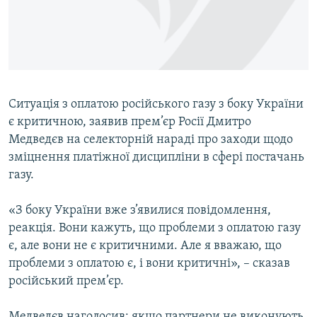
ВІДЕОУРОКИ «ELIFBE»
Русский
СВІДЧЕННЯ ОКУПАЦІЇ
Qırımtatar
УКРАЇНСЬКА ПРОБЛЕМА КРИМУ
ДОЛУЧАЙСЯ!
ІНФОГРАФІКА
Ситуація з оплатою російського газу з боку України
є критичною, заявив прем’єр Росії Дмитро
Медведєв на селекторній нараді про заходи щодо
Усі сайти RFE/RL
зміцнення платіжної дисципліни в сфері постачань
газу.
«З боку України вже з’явилися повідомлення,
реакція. Вони кажуть, що проблеми з оплатою газу
є, але вони не є критичними. Але я вважаю, що
проблеми з оплатою є, і вони критичні», – сказав
російський прем’єр.
Медведєв наголосив: якщо партнери не виконують