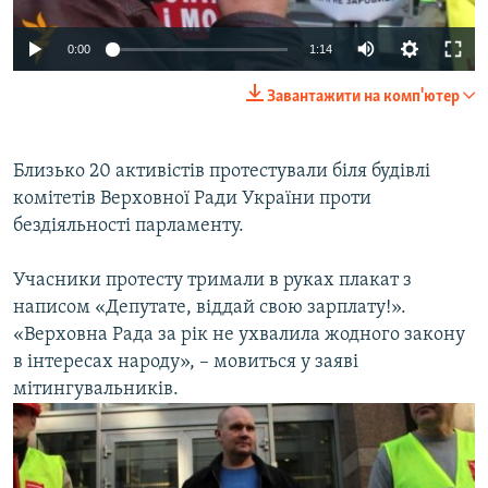
ВІДЕОУРОКИ «ELIFBE»
Русский
0:00
1:14
СВІДЧЕННЯ ОКУПАЦІЇ
Qırımtatar
Завантажити на комп'ютер
УКРАЇНСЬКА ПРОБЛЕМА КРИМУ
ДОЛУЧАЙСЯ!
ІНФОГРАФІКА
Близько 20 активістів протестували біля будівлі
комітетів Верховної Ради України проти
бездіяльності парламенту.
Усі сайти RFE/RL
Учасники протесту тримали в руках плакат з
написом «Депутате, віддай свою зарплату!».
«Верховна Рада за рік не ухвалила жодного закону
в інтересах народу», – мовиться у заяві
мітингувальників.