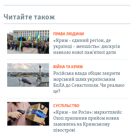
Читайте також
ПРАВА ЛЮДИНИ
«Крим – єдиний регіон, де
українці – меншість»: дискусія
навколо нової пам'ятної дати
ВІЙНА ТА КРИМ
Російська влада обіцяє закрити
морський шлях українським
БпЛА до Севастополя. Чи реально
це?
СУСПІЛЬСТВО
«Крим – не Росія»: маркетплейс
Ozon припинив прийом нових
замовлень на Кримському
півострові