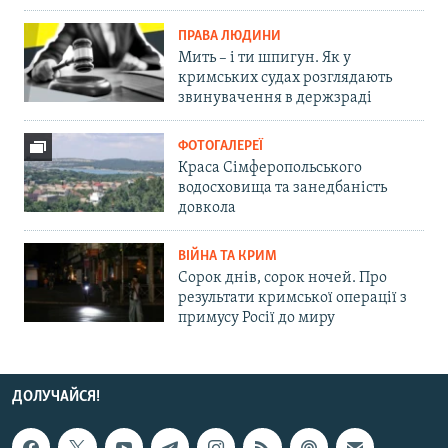
ПРАВА ЛЮДИНИ
Мить – і ти шпигун. Як у
кримських судах розглядають
звинувачення в держзраді
ФОТОГАЛЕРЕЇ
Краса Сімферопольського
водосховища та занедбаність
довкола
ВІЙНА ТА КРИМ
Сорок днів, сорок ночей. Про
результати кримської операції з
примусу Росії до миру
ДОЛУЧАЙСЯ!