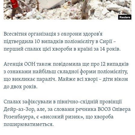
ВІДЕОУРОКИ «ELIFBE»
Русский
СВІДЧЕННЯ ОКУПАЦІЇ
Qırımtatar
УКРАЇНСЬКА ПРОБЛЕМА КРИМУ
Всесвітня організація з охорони здоров’я
ДОЛУЧАЙСЯ!
ІНФОГРАФІКА
підтвердила 10 випадків поліомієліту в Сирії –
перший спалах цієї хвороби в країні за 14 років.
Агенція ООН також повідомила ще про 12 випадків
Усі сайти RFE/RL
з ознаками найбільш складної форми поліомієліту,
що викликає параліч. Майже всі хворі – діти віком
до двох років.
Спалах зафіксували в північно-східній провінції
Дейр-аз-Зор, але, за словами речника ВООЗ Олівера
Розенбауера, є «високий ризик», що хвороба
поширюватиметься.