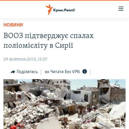
Доступність
посилання
Перейти
НОВИНИ
до
НОВИНИ
ВООЗ підтверджує спалах
основного
ВОДА.КРИМ
матеріалу
поліомієліту в Сирії
ВІДЕО ТА ФОТО
Перейти
до
29 жовтень 2013, 15:27
ПОЛІТИКА
основної
БЛОГИ
Поділитись
Читати без VPN
навігації
Перейти
ПОГЛЯД
до
ІНТЕРВ'Ю
пошуку
ВСЕ ЗА ДЕНЬ
СПЕЦПРОЕКТИ
ЯК ОБІЙТИ БЛОКУВАННЯ
ДЕПОРТАЦІЯ