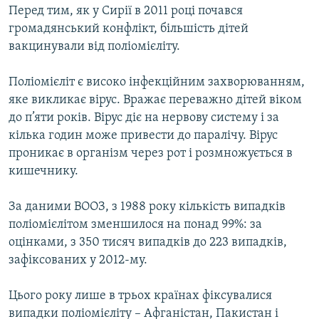
Перед тим, як у Сирії в 2011 році почався
громадянський конфлікт, більшість дітей
вакцинували від поліомієліту.
Поліомієліт є високо інфекційним захворюванням,
яке викликає вірус. Вражає переважно дітей віком
до п’яти років. Вірус діє на нервову систему і за
кілька годин може привести до паралічу. Вірус
проникає в організм через рот і розмножується в
кишечнику.
За даними ВООЗ, з 1988 року кількість випадків
поліомієлітом зменшилося на понад 99%: за
оцінками, з 350 тисяч випадків до 223 випадків,
зафіксованих у 2012-му.
Цього року лише в трьох країнах фіксувалися
випадки поліомієліту – Афганістан, Пакистан і