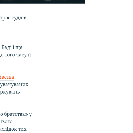
EMBED
SHARE
троє суддів,
Баді і ще
 того часу її
ивства
нувачуваних
іркувань
о братства» у
хнього
аслідок тих