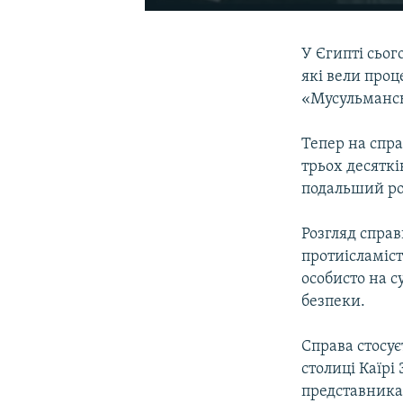
У Єгипті сьог
які вели проц
«Мусульмансь
Тепер на спр
трьох десяткі
подальший ро
Розгляд справи
протиісламіс
особисто на с
безпеки.
Справа стосує
столиці Каїрі
представника