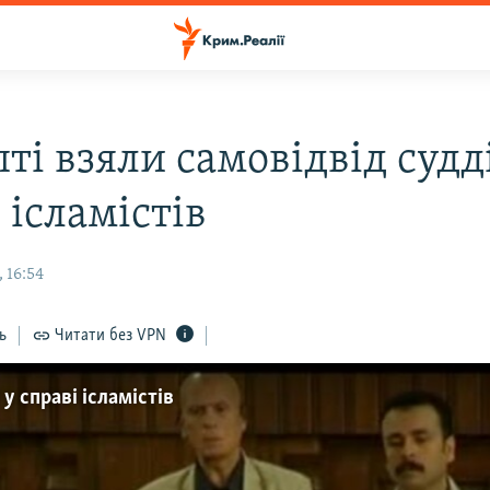
ті взяли самовідвід судд
 ісламістів
 16:54
ь
Читати без VPN
у справі ісламістів