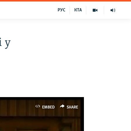
РУС
КТА
і у
EMBED
SHARE