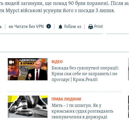
ть людей загинули, ще понад 90 були поранені. Після 
ти Мурсі військові усунули його з посади 3 липня.
ь
Читати без VPN
Follow us
Print
ВІДЕО
Блокада без сухопутної операції:
Крим сам себе не заправить і не
прогодує | Крим.Реалії
ПРАВА ЛЮДИНИ
Мить – і ти шпигун. Як у
кримських судах розглядають
звинувачення в держзраді