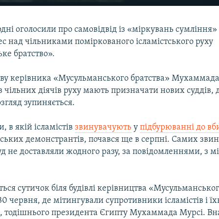
одні оголосили про самовідвід із «міркувань сумління» 
ес над чільниками поміркованого ісламістського руху
ке братство».
аву керівника «Мусульманського братства» Мухаммада 
в чільних діячів руху мають призначати нових суддів, до
згляд зупиняється.
, в якій ісламістів
звинувачують
у
підбурюванні до вб
тських демонстрантів, почався ще в серпні. Самих зви
уд не доставляли жодного разу, за повідомленнями, з м
ться сутичок біля будівлі керівництва «Мусульманськог
 30 червня, де мітингували супротивники ісламістів і ї
, тодішнього президента Єгипту Мухаммада Мурсі. Вн