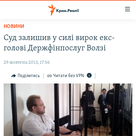
Доступність
посилання
Перейти
НОВИНИ
до
НОВИНИ
Суд залишив у силі вирок екс-
основного
ВОДА.КРИМ
матеріалу
голові Держфінпослуг Волзі
ВІДЕО ТА ФОТО
Перейти
до
29 жовтень 2013, 17:56
ПОЛІТИКА
основної
БЛОГИ
Поділитись
Читати без VPN
навігації
Перейти
ПОГЛЯД
до
ІНТЕРВ'Ю
пошуку
ВСЕ ЗА ДЕНЬ
СПЕЦПРОЕКТИ
ЯК ОБІЙТИ БЛОКУВАННЯ
ДЕПОРТАЦІЯ