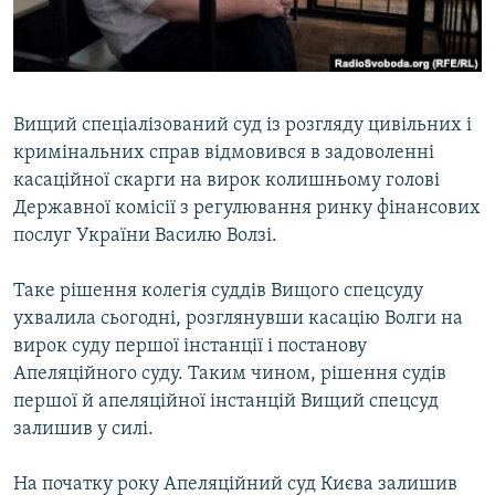
ВІДЕОУРОКИ «ELIFBE»
Русский
СВІДЧЕННЯ ОКУПАЦІЇ
Qırımtatar
УКРАЇНСЬКА ПРОБЛЕМА КРИМУ
Вищий спеціалізований суд із розгляду цивільних і
ДОЛУЧАЙСЯ!
ІНФОГРАФІКА
кримінальних справ відмовився в задоволенні
касаційної скарги на вирок колишньому голові
Державної комісії з регулювання ринку фінансових
послуг України Василю Волзі.
Усі сайти RFE/RL
Таке рішення колегія суддів Вищого спецсуду
ухвалила сьогодні, розглянувши касацію Волги на
вирок суду першої інстанції і постанову
Апеляційного суду. Таким чином, рішення судів
першої й апеляційної інстанцій Вищий спецсуд
залишив у силі.
На початку року Апеляційний суд Києва залишив