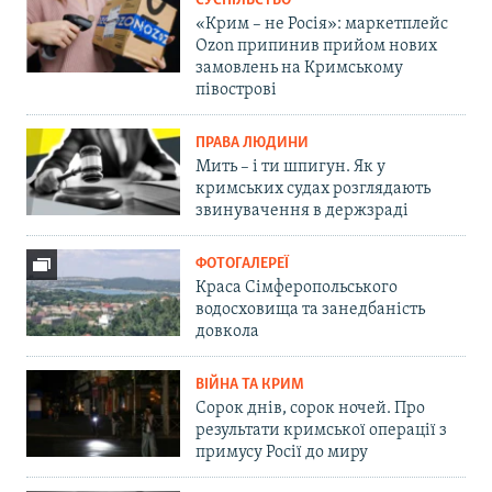
СУСПІЛЬСТВО
«Крим – не Росія»: маркетплейс
Ozon припинив прийом нових
замовлень на Кримському
півострові
ПРАВА ЛЮДИНИ
Мить – і ти шпигун. Як у
кримських судах розглядають
звинувачення в держзраді
ФОТОГАЛЕРЕЇ
Краса Сімферопольського
водосховища та занедбаність
довкола
ВІЙНА ТА КРИМ
Сорок днів, сорок ночей. Про
результати кримської операції з
примусу Росії до миру