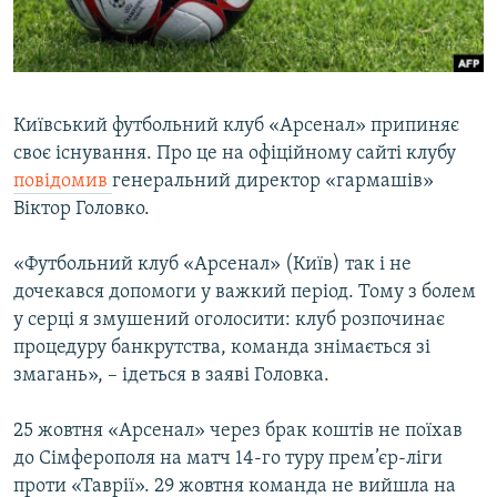
ВІДЕОУРОКИ «ELIFBE»
Русский
СВІДЧЕННЯ ОКУПАЦІЇ
Qırımtatar
УКРАЇНСЬКА ПРОБЛЕМА КРИМУ
Київський футбольний клуб «Арсенал» припиняє
ДОЛУЧАЙСЯ!
ІНФОГРАФІКА
своє існування. Про це на офіційному сайті клубу
повідомив
генеральний директор «гармашів»
Віктор Головко.
Усі сайти RFE/RL
«Футбольний клуб «Арсенал» (Київ) так і не
дочекався допомоги у важкий період. Тому з болем
у серці я змушений оголосити: клуб розпочинає
процедуру банкрутства, команда знімається зі
змагань», – ідеться в заяві Головка.
25 жовтня «Арсенал» через брак коштів не поїхав
до Сімферополя на матч 14-го туру прем’єр-ліги
проти «Таврії». 29 жовтня команда не вийшла на