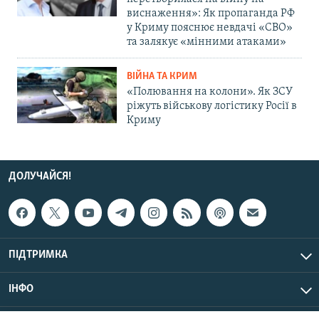
виснаження»: Як пропаганда РФ
у Криму пояснює невдачі «СВО»
та залякує «мінними атаками»
ВІЙНА ТА КРИМ
«Полювання на колони». Як ЗСУ
ріжуть військову логістику Росії в
Криму
ДОЛУЧАЙСЯ!
ПІДТРИМКА
ІНФО