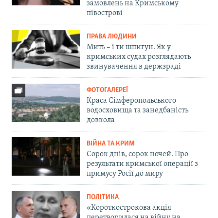
замовлень на Кримському
півострові
ПРАВА ЛЮДИНИ
Мить – і ти шпигун. Як у
кримських судах розглядають
звинувачення в держзраді
ФОТОГАЛЕРЕЇ
Краса Сімферопольського
водосховища та занедбаність
довкола
ВІЙНА ТА КРИМ
Сорок днів, сорок ночей. Про
результати кримської операції з
примусу Росії до миру
ПОЛІТИКА
«Короткострокова акція
перетворилася на війну на