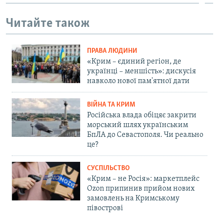
Читайте також
ПРАВА ЛЮДИНИ
«Крим – єдиний регіон, де
українці – меншість»: дискусія
навколо нової пам'ятної дати
ВІЙНА ТА КРИМ
Російська влада обіцяє закрити
морський шлях українським
БпЛА до Севастополя. Чи реально
це?
СУСПІЛЬСТВО
«Крим – не Росія»: маркетплейс
Ozon припинив прийом нових
замовлень на Кримському
півострові