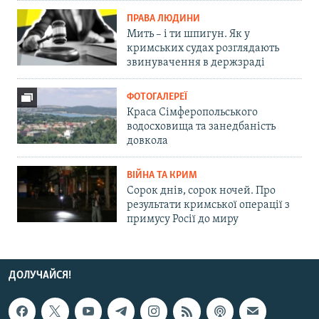
ПРАВА ЛЮДИНИ
Мить – і ти шпигун. Як у
кримських судах розглядають
звинувачення в держзраді
ФОТОГАЛЕРЕЇ
Краса Сімферопольського
водосховища та занедбаність
довкола
ВІЙНА ТА КРИМ
Сорок днів, сорок ночей. Про
результати кримської операції з
примусу Росії до миру
ДОЛУЧАЙСЯ!