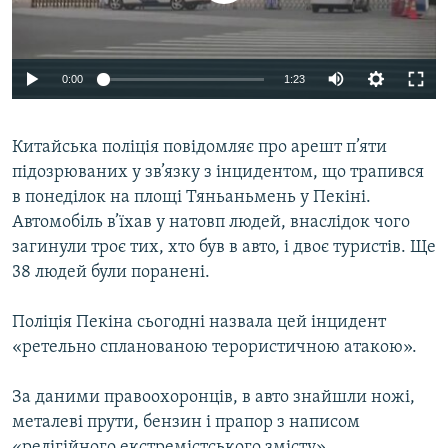
ВІДЕОУРОКИ «ELIFBE»
Русский
СВІДЧЕННЯ ОКУПАЦІЇ
Qırımtatar
0:00
1:23
УКРАЇНСЬКА ПРОБЛЕМА КРИМУ
ДОЛУЧАЙСЯ!
ІНФОГРАФІКА
Китайська поліція повідомляє про арешт п’яти
підозрюваних у зв’язку з інцидентом, що трапився
в понеділок на площі Тяньаньмень у Пекіні.
Усі сайти RFE/RL
Автомобіль в’їхав у натовп людей, внаслідок чого
загинули троє тих, хто був в авто, і двоє туристів. Ще
38 людей були поранені.
Поліція Пекіна сьогодні назвала цей інцидент
«ретельно спланованою терористичною атакою».
За даними правоохоронців, в авто знайшли ножі,
металеві прути, бензин і прапор з написом
«релігійного екстремістського змісту».