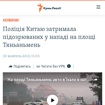
Доступність
посилання
Перейти
НОВИНИ
до
НОВИНИ
Поліція Китаю затримала
основного
ВОДА.КРИМ
матеріалу
підозрюваних у нападі на площі
ВІДЕО ТА ФОТО
Перейти
Тяньаньмень
до
ПОЛІТИКА
основної
30 жовтень 2013, 15:03
БЛОГИ
навігації
Перейти
Поділитись
Читати без VPN
ПОГЛЯД
до
ІНТЕРВ'Ю
пошуку
На площі Тяньаньмень авто в’їхало в натовп: 3 загиблих
ВСЕ ЗА ДЕНЬ
СПЕЦПРОЕКТИ
No media source currently available
ЯК ОБІЙТИ БЛОКУВАННЯ
ДЕПОРТАЦІЯ