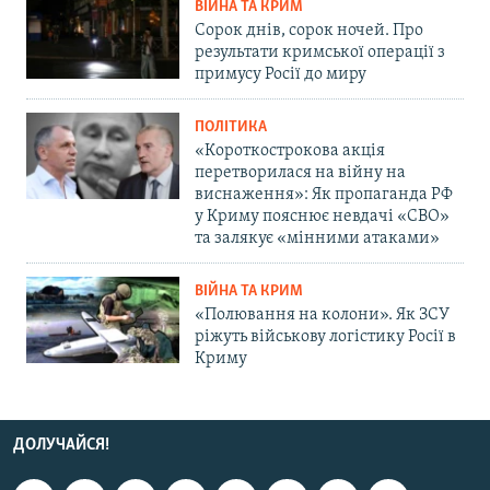
ВІЙНА ТА КРИМ
Сорок днів, сорок ночей. Про
результати кримської операції з
примусу Росії до миру
ПОЛІТИКА
«Короткострокова акція
перетворилася на війну на
виснаження»: Як пропаганда РФ
у Криму пояснює невдачі «СВО»
та залякує «мінними атаками»
ВІЙНА ТА КРИМ
«Полювання на колони». Як ЗСУ
ріжуть військову логістику Росії в
Криму
ДОЛУЧАЙСЯ!