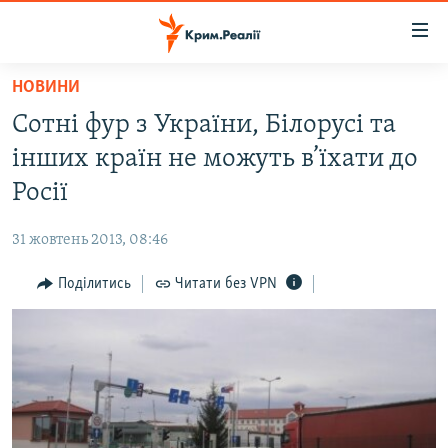
Доступність
посилання
Перейти
НОВИНИ
до
НОВИНИ
Сотні фур з України, Білорусі та
основного
ВОДА.КРИМ
матеріалу
інших країн не можуть в’їхати до
ВІДЕО ТА ФОТО
Перейти
Росії
до
ПОЛІТИКА
основної
31 жовтень 2013, 08:46
БЛОГИ
навігації
Перейти
Поділитись
Читати без VPN
ПОГЛЯД
до
ІНТЕРВ'Ю
пошуку
ВСЕ ЗА ДЕНЬ
СПЕЦПРОЕКТИ
ЯК ОБІЙТИ БЛОКУВАННЯ
ДЕПОРТАЦІЯ