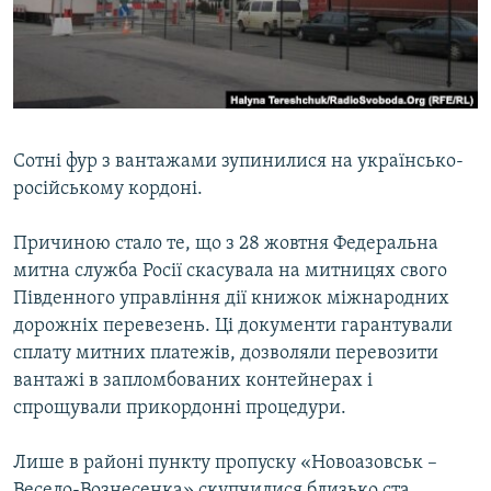
ВІДЕОУРОКИ «ELIFBE»
Русский
СВІДЧЕННЯ ОКУПАЦІЇ
Qırımtatar
УКРАЇНСЬКА ПРОБЛЕМА КРИМУ
ДОЛУЧАЙСЯ!
ІНФОГРАФІКА
Сотні фур з вантажами зупинилися на українсько-
російському кордоні.
Усі сайти RFE/RL
Причиною стало те, що з 28 жовтня Федеральна
митна служба Росії скасувала на митницях свого
Південного управління дії книжок міжнародних
дорожніх перевезень. Ці документи гарантували
сплату митних платежів, дозволяли перевозити
вантажі в запломбованих контейнерах і
спрощували прикордонні процедури.
Лише в районі пункту пропуску «Новоазовськ –
Весело-Вознесенка» скупчилися близько ста