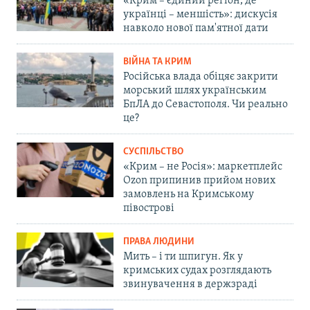
«Крим – єдиний регіон, де
українці – меншість»: дискусія
навколо нової пам'ятної дати
ВІЙНА ТА КРИМ
Російська влада обіцяє закрити
морський шлях українським
БпЛА до Севастополя. Чи реально
це?
СУСПІЛЬСТВО
«Крим – не Росія»: маркетплейс
Ozon припинив прийом нових
замовлень на Кримському
півострові
ПРАВА ЛЮДИНИ
Мить – і ти шпигун. Як у
кримських судах розглядають
звинувачення в держзраді