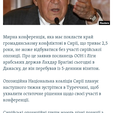
ВІДЕОУРОКИ «ELIFBE»
Русский
СВІДЧЕННЯ ОКУПАЦІЇ
Qırımtatar
УКРАЇНСЬКА ПРОБЛЕМА КРИМУ
ДОЛУЧАЙСЯ!
ІНФОГРАФІКА
Мирна конференція, яка має покласти край
громадянському конфліктові в Сирії, що триває 2,5
роки, не може відбуватися без участі сирійської
Усі сайти RFE/RL
опозиції. Про це заявив посланець ООН і Ліги
арабських держав Лахдар Брагімі сьогодні в
Дамаску, де він перебував із 5-денним візитом.
Опозиційна Національна коаліція Сирії планує
наступного тижня зустрітися в Туреччині, щоб
ухвалити остаточне рішення щодо своєї участі в
конференції.
Сирійські опозиційні групи мають різні позиції з