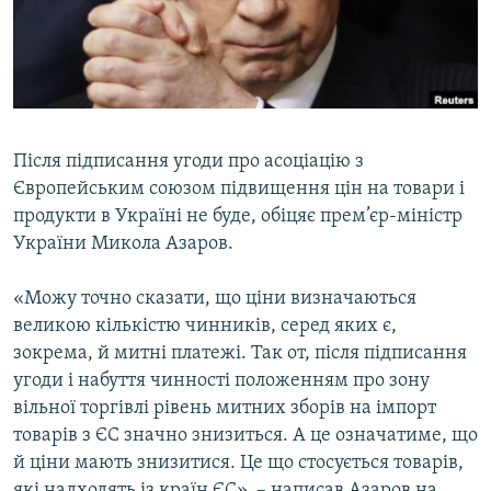
ВІДЕОУРОКИ «ELIFBE»
Русский
СВІДЧЕННЯ ОКУПАЦІЇ
Qırımtatar
УКРАЇНСЬКА ПРОБЛЕМА КРИМУ
ДОЛУЧАЙСЯ!
ІНФОГРАФІКА
Після підписання угоди про асоціацію з
Європейським союзом підвищення цін на товари і
продукти в Україні не буде, обіцяє прем’єр-міністр
Усі сайти RFE/RL
України Микола Азаров.
«Можу точно сказати, що ціни визначаються
великою кількістю чинників, серед яких є,
зокрема, й митні платежі. Так от, після підписання
угоди і набуття чинності положенням про зону
вільної торгівлі рівень митних зборів на імпорт
товарів з ЄС значно знизиться. А це означатиме, що
й ціни мають знизитися. Це що стосується товарів,
які надходять із країн ЄС», – написав Азаров на