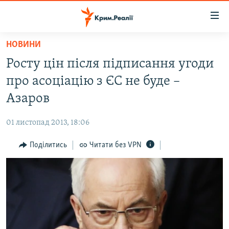
Доступність
посилання
Перейти
НОВИНИ
до
НОВИНИ
Росту цін після підписання угоди
основного
ВОДА.КРИМ
матеріалу
про асоціацію з ЄС не буде –
ВІДЕО ТА ФОТО
Перейти
Азаров
до
ПОЛІТИКА
основної
01 листопад 2013, 18:06
БЛОГИ
навігації
Перейти
Поділитись
Читати без VPN
ПОГЛЯД
до
ІНТЕРВ'Ю
пошуку
ВСЕ ЗА ДЕНЬ
СПЕЦПРОЕКТИ
ЯК ОБІЙТИ БЛОКУВАННЯ
ДЕПОРТАЦІЯ