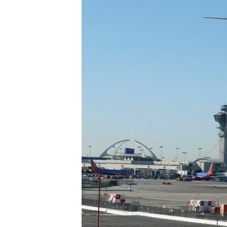
ВІДЕОУРОКИ «ELIFBE»
СВІДЧЕННЯ ОКУПАЦІЇ
УКРАЇНСЬКА ПРОБЛЕМА КРИМУ
ІНФОГРАФІКА