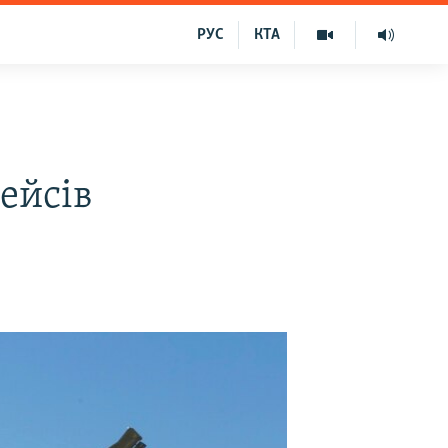
РУС
КТА
ейсів