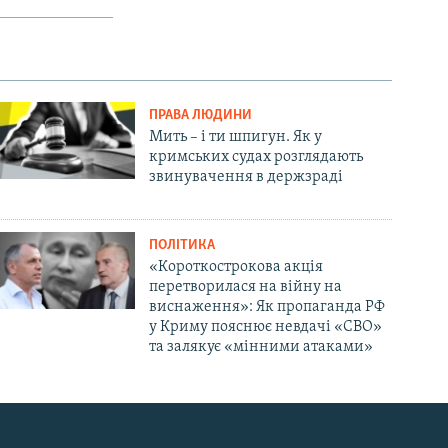
ПРАВА ЛЮДИНИ
Мить – і ти шпигун. Як у
кримських судах розглядають
звинувачення в держзраді
ПОЛІТИКА
«Короткострокова акція
перетворилася на війну на
виснаження»: Як пропаганда РФ
у Криму пояснює невдачі «СВО»
та залякує «мінними атаками»