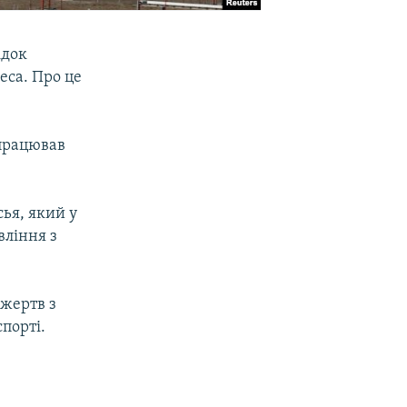
ідок
еса. Про це
 працював
сья, який у
вління з
жертв з
порті.