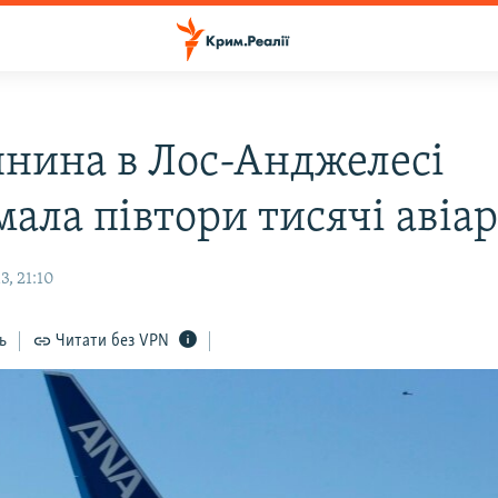
янина в Лос-Анджелесі
ала півтори тисячі авіар
, 21:10
ь
Читати без VPN