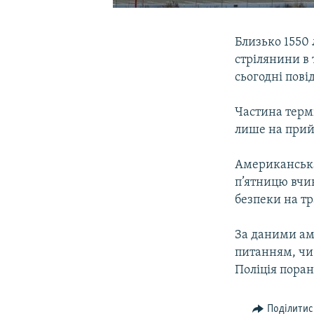
Близько 1550 
стрілянини в 
сьогодні пові
Частина термі
лише на прийо
Американська 
п’ятницю вчин
безпеки на тр
За даними ам
питанням, чи 
Поліція пора
Поділитис