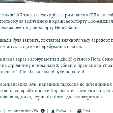
літаків і 167 тисяч пасажирів затрималися в США внасл
третьому за величиною в країні аеропорту Лос-Анджел
домила речниця аеропорту Ненсі Кастлз.
налів була закрита, протягом значного часу аеропорт
м літаків, що вже перебували в повітрі.
влада зараз з’ясовує мотиви дій 23-річного Пола Сьян
ив стрілянину в терміналі 3, убивши працівника Упра
анспорті. Ще кілька людей були поранені.
ериканських ЗМІ, нападник підходив до потенційних 
є вони співробітниками Управління з безпеки на транс
нила нападника, перш ніж його вдалося затримати.
ь
Читати без VPN
Follow us
Print