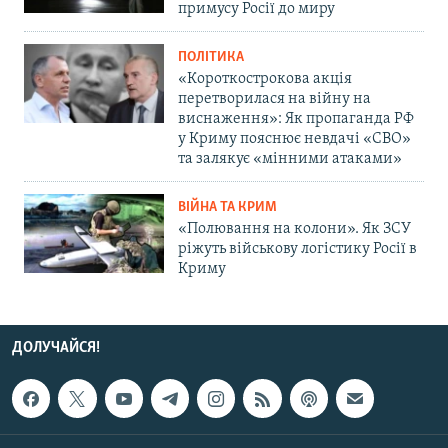
примусу Росії до миру
ПОЛІТИКА
«Короткострокова акція
перетворилася на війну на
виснаження»: Як пропаганда РФ
у Криму пояснює невдачі «СВО»
та залякує «мінними атаками»
ВІЙНА ТА КРИМ
«Полювання на колони». Як ЗСУ
ріжуть військову логістику Росії в
Криму
ДОЛУЧАЙСЯ!