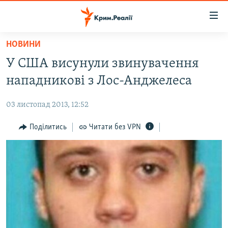
Доступність
посилання
Перейти
НОВИНИ
до
НОВИНИ
У США висунули звинувачення
основного
ВОДА.КРИМ
матеріалу
нападникові з Лос-Анджелеса
ВІДЕО ТА ФОТО
Перейти
до
03 листопад 2013, 12:52
ПОЛІТИКА
основної
БЛОГИ
Поділитись
Читати без VPN
навігації
Перейти
ПОГЛЯД
до
ІНТЕРВ'Ю
пошуку
ВСЕ ЗА ДЕНЬ
СПЕЦПРОЕКТИ
ЯК ОБІЙТИ БЛОКУВАННЯ
ДЕПОРТАЦІЯ