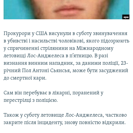
ВІДЕОУРОКИ «ELIFBE»
Русский
СВІДЧЕННЯ ОКУПАЦІЇ
Qırımtatar
УКРАЇНСЬКА ПРОБЛЕМА КРИМУ
Прокурори у США висунули в суботу звинувачення
ДОЛУЧАЙСЯ!
ІНФОГРАФІКА
в убивстві і насильстві чоловікові, якого підозрюють
у спричиненні стрілянини на Міжнародному
летовищі Лос-Анджелеса в п’ятницю. В разі
визнання винним нападник, за даними поліції, 23-
Усі сайти RFE/RL
річний Пол Антоні Сьянсья, може бути засуджений
до смертної кари.
Сам він перебуває в лікарні, поранений у
перестрілці з поліцією.
Також у суботу летовище Лос-Анджелеса, частково
закрите після інциденту, знову повністю відкрили.