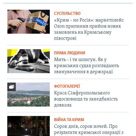
СУСПІЛЬСТВО
«Крим – не Росія»: маркетплейс
Ozon припинив прийом нових
замовлень на Кримському
півострові
ПРАВА ЛЮДИНИ
Мить – і ти шпигун. Як у
кримських судах розглядають
звинувачення в держзраді
ФОТОГАЛЕРЕЇ
Краса Сімферопольського
водосховища та занедбаність
довкола
ВІЙНА ТА КРИМ
Сорок днів, сорок ночей. Про
результати кримської операції з