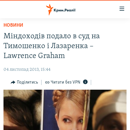
Доступність
посилання
Перейти
НОВИНИ
до
НОВИНИ
Міндоходів подало в суд на
основного
ВОДА.КРИМ
матеріалу
Тимошенко і Лазаренка –
ВІДЕО ТА ФОТО
Перейти
Lawrence Graham
до
ПОЛІТИКА
основної
04 листопад 2013, 15:44
БЛОГИ
навігації
Перейти
Поділитись
Читати без VPN
ПОГЛЯД
до
ІНТЕРВ'Ю
пошуку
ВСЕ ЗА ДЕНЬ
СПЕЦПРОЕКТИ
ЯК ОБІЙТИ БЛОКУВАННЯ
ДЕПОРТАЦІЯ