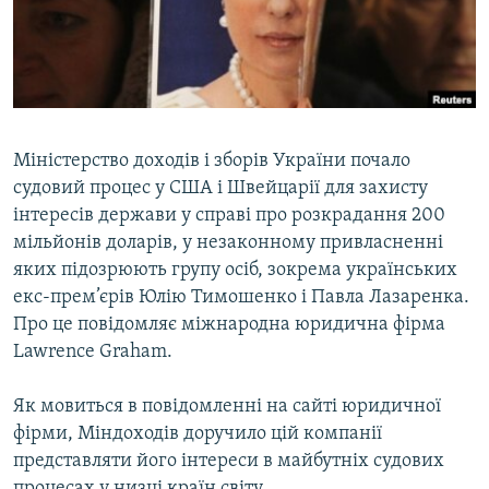
ВІДЕОУРОКИ «ELIFBE»
Русский
СВІДЧЕННЯ ОКУПАЦІЇ
Qırımtatar
УКРАЇНСЬКА ПРОБЛЕМА КРИМУ
ДОЛУЧАЙСЯ!
ІНФОГРАФІКА
Міністерство доходів і зборів України почало
судовий процес у США і Швейцарії для захисту
інтересів держави у справі про розкрадання 200
Усі сайти RFE/RL
мільйонів доларів, у незаконному привласненні
яких підозрюють групу осіб, зокрема українських
екс-прем’єрів Юлію Тимошенко і Павла Лазаренка.
Про це повідомляє міжнародна юридична фірма
Lawrence Graham.
Як мовиться в повідомленні на сайті юридичної
фірми, Міндоходів доручило цій компанії
представляти його інтереси в майбутніх судових
процесах у низці країн світу.