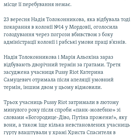
місце її перебування немає.
23 вересня Надія Толоконникова, яка відбувала тоді
покарання в колонії №14 у Мордовії, оголосила
голодування через погрози вбивством з боку
адміністрації колонії і рабські умови праці в’язнів.
Надія Толоконникова і Марія Альохіна зараз
відбувають дворічний термін за ґратами. Третя
засуджена учасниця Pussy Riot Катерина
Самуцевич отримала після апеляції умовний
термін, іншим двом у цьому відмовили.
Трьох учасниць Pussy Riot затримали в лютому
минулого року після спроби «панк-молебню» зі
словами «Богородице-Діво, Путіна прожени!», яку
вони, а також іще кілька невстановлених учасниць
гурту влаштували у храмі Христа Спасителя в