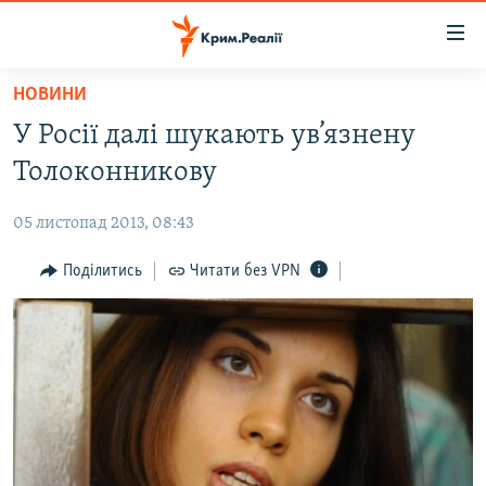
Доступність
посилання
Перейти
НОВИНИ
до
НОВИНИ
У Росії далі шукають ув’язнену
основного
ВОДА.КРИМ
матеріалу
Толоконникову
ВІДЕО ТА ФОТО
Перейти
до
05 листопад 2013, 08:43
ПОЛІТИКА
основної
БЛОГИ
Поділитись
Читати без VPN
навігації
Перейти
ПОГЛЯД
до
ІНТЕРВ'Ю
пошуку
ВСЕ ЗА ДЕНЬ
СПЕЦПРОЕКТИ
ЯК ОБІЙТИ БЛОКУВАННЯ
ДЕПОРТАЦІЯ