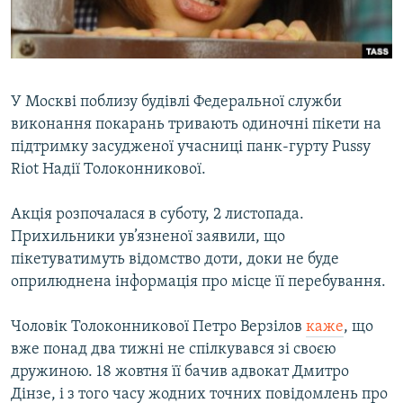
ВІДЕОУРОКИ «ELIFBE»
Русский
СВІДЧЕННЯ ОКУПАЦІЇ
Qırımtatar
УКРАЇНСЬКА ПРОБЛЕМА КРИМУ
У Москві поблизу будівлі Федеральної служби
ДОЛУЧАЙСЯ!
ІНФОГРАФІКА
виконання покарань тривають одиночні пікети на
підтримку засудженої учасниці панк-гурту Pussy
Riot Надії Толоконникової.
Усі сайти RFE/RL
Акція розпочалася в суботу, 2 листопада.
Прихильники ув’язненої заявили, що
пікетуватимуть відомство доти, доки не буде
оприлюднена інформація про місце її перебування.
Чоловік Толоконникової Петро Верзілов
каже
, що
вже понад два тижні не спілкувався зі своєю
дружиною. 18 жовтня її бачив адвокат Дмитро
Дінзе, і з того часу жодних точних повідомлень про