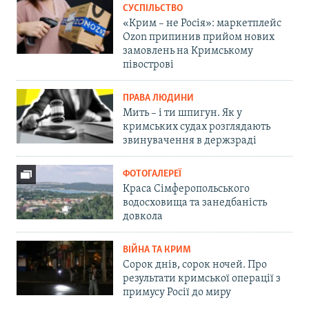
СУСПІЛЬСТВО
«Крим – не Росія»: маркетплейс
Ozon припинив прийом нових
замовлень на Кримському
півострові
ПРАВА ЛЮДИНИ
Мить – і ти шпигун. Як у
кримських судах розглядають
звинувачення в держзраді
ФОТОГАЛЕРЕЇ
Краса Сімферопольського
водосховища та занедбаність
довкола
ВІЙНА ТА КРИМ
Сорок днів, сорок ночей. Про
результати кримської операції з
примусу Росії до миру