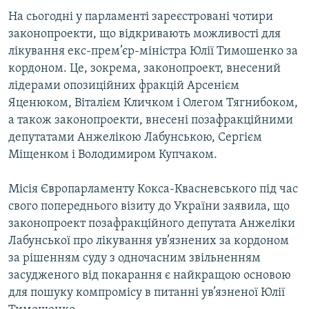
На сьогодні у парламенті зареєстровані чотири
законопроекти, що відкривають можливості для
лікування екс-прем’єр-міністра Юлії Тимошенко за
кордоном. Це, зокрема, законопроект, внесений
лідерами опозиційних фракцій Арсенієм
Яценюком, Віталієм Кличком і Олегом Тягнибоком,
а також законопроекти, внесені позафракційними
депутатами Анжелікою Лабунською, Сергієм
Міщенком і Володимиром Купчаком.
Місія Європарламенту Кокса-Квасневського під час
свого попереднього візиту до України заявила, що
законопроект позафракційного депутата Анжеліки
Лабунської про лікування ув’язнених за кордоном
за рішенням суду з одночасним звільненням
засудженого від покарання є найкращою основою
для пошуку компромісу в питанні ув’язненої Юлії