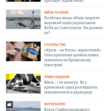
прогодує | Крим.Реалії
ВІЙНА ТА КРИМ
Російська влада обіцяє закрити
морський шлях українським
БпЛА до Севастополя. Чи реально
це?
СУСПІЛЬСТВО
«Крим – не Росія»: маркетплейс
Ozon припинив прийом нових
замовлень на Кримському
півострові
ПРАВА ЛЮДИНИ
Мить – і ти шпигун. Як у
кримських судах розглядають
звинувачення в держзраді
ФОТОГАЛЕРЕЇ
Краса Сімферопольського