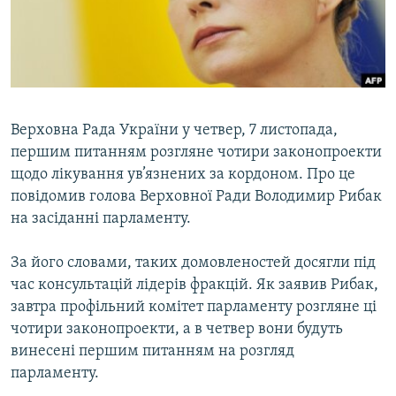
ВІДЕОУРОКИ «ELIFBE»
Русский
СВІДЧЕННЯ ОКУПАЦІЇ
Qırımtatar
УКРАЇНСЬКА ПРОБЛЕМА КРИМУ
ДОЛУЧАЙСЯ!
ІНФОГРАФІКА
Верховна Рада України у четвер, 7 листопада,
першим питанням розгляне чотири законопроекти
щодо лікування ув’язнених за кордоном. Про це
Усі сайти RFE/RL
повідомив голова Верховної Ради Володимир Рибак
на засіданні парламенту.
За його словами, таких домовленостей досягли під
час консультацій лідерів фракцій. Як заявив Рибак,
завтра профільний комітет парламенту розгляне ці
чотири законопроекти, а в четвер вони будуть
винесені першим питанням на розгляд
парламенту.