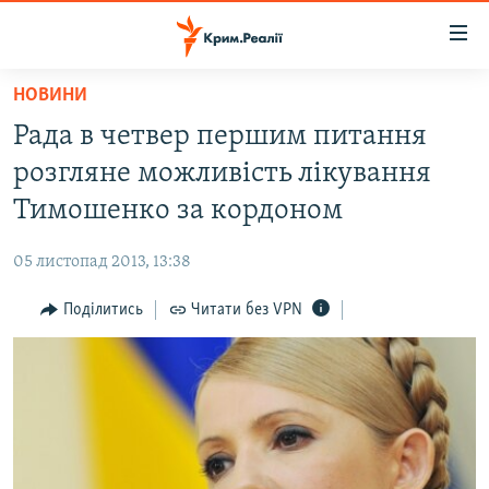
Доступність
посилання
Перейти
НОВИНИ
до
НОВИНИ
Рада в четвер першим питання
основного
ВОДА.КРИМ
матеріалу
розгляне можливість лікування
ВІДЕО ТА ФОТО
Перейти
Тимошенко за кордоном
до
ПОЛІТИКА
основної
05 листопад 2013, 13:38
БЛОГИ
навігації
Перейти
Поділитись
Читати без VPN
ПОГЛЯД
до
ІНТЕРВ'Ю
пошуку
ВСЕ ЗА ДЕНЬ
СПЕЦПРОЕКТИ
ЯК ОБІЙТИ БЛОКУВАННЯ
ДЕПОРТАЦІЯ