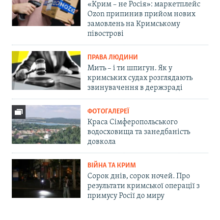
«Крим – не Росія»: маркетплейс
Ozon припинив прийом нових
замовлень на Кримському
півострові
ПРАВА ЛЮДИНИ
Мить – і ти шпигун. Як у
кримських судах розглядають
звинувачення в держзраді
ФОТОГАЛЕРЕЇ
Краса Сімферопольського
водосховища та занедбаність
довкола
ВІЙНА ТА КРИМ
Сорок днів, сорок ночей. Про
результати кримської операції з
примусу Росії до миру