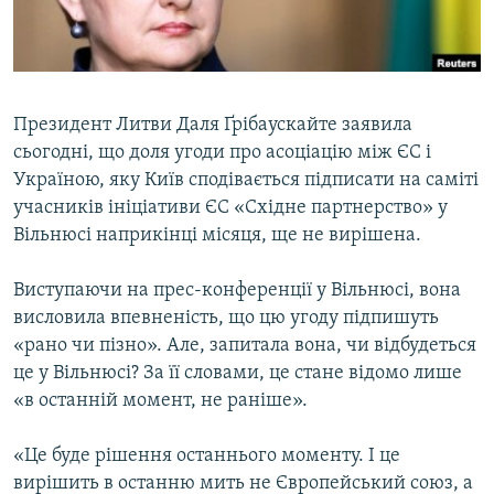
ВІДЕОУРОКИ «ELIFBE»
Русский
СВІДЧЕННЯ ОКУПАЦІЇ
Qırımtatar
УКРАЇНСЬКА ПРОБЛЕМА КРИМУ
Президент Литви Даля Ґрібаускайте заявила
ДОЛУЧАЙСЯ!
ІНФОГРАФІКА
сьогодні, що доля угоди про асоціацію між ЄС і
Україною, яку Київ сподівається підписати на саміті
учасників ініціативи ЄС «Східне партнерство» у
Вільнюсі наприкінці місяця, ще не вирішена.
Усі сайти RFE/RL
Виступаючи на прес-конференції у Вільнюсі, вона
висловила впевненість, що цю угоду підпишуть
«рано чи пізно». Але, запитала вона, чи відбудеться
це у Вільнюсі? За її словами, це стане відомо лише
«в останній момент, не раніше».
«Це буде рішення останнього моменту. І це
вирішить в останню мить не Європейський союз, а