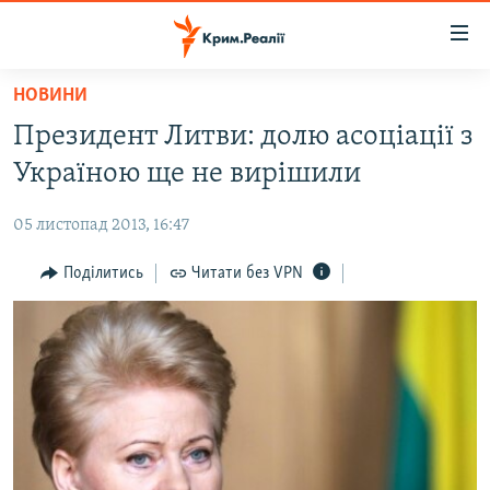
Доступність
посилання
Перейти
НОВИНИ
до
НОВИНИ
Президент Литви: долю асоціації з
основного
ВОДА.КРИМ
матеріалу
Україною ще не вирішили
ВІДЕО ТА ФОТО
Перейти
до
05 листопад 2013, 16:47
ПОЛІТИКА
основної
БЛОГИ
Поділитись
Читати без VPN
навігації
Перейти
ПОГЛЯД
до
ІНТЕРВ'Ю
пошуку
ВСЕ ЗА ДЕНЬ
СПЕЦПРОЕКТИ
ЯК ОБІЙТИ БЛОКУВАННЯ
ДЕПОРТАЦІЯ