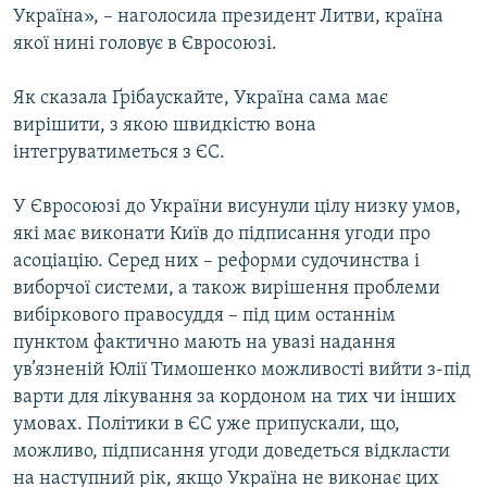
Україна», – наголосила президент Литви, країна
якої нині головує в Євросоюзі.
Як сказала Ґрібаускайте, Україна сама має
вирішити, з якою швидкістю вона
інтегруватиметься з ЄС.
У Євросоюзі до України висунули цілу низку умов,
які має виконати Київ до підписання угоди про
асоціацію. Серед них – реформи судочинства і
виборчої системи, а також вирішення проблеми
вибіркового правосуддя – під цим останнім
пунктом фактично мають на увазі надання
ув’язненій Юлії Тимошенко можливості вийти з-під
варти для лікування за кордоном на тих чи інших
умовах. Політики в ЄС уже припускали, що,
можливо, підписання угоди доведеться відкласти
на наступний рік, якщо Україна не виконає цих