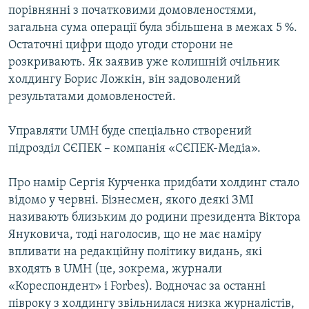
порівнянні з початковими домовленостями,
загальна сума операції була збільшена в межах 5 %.
Остаточні цифри щодо угоди сторони не
розкривають. Як заявив уже колишній очільник
холдингу Борис Ложкін, він задоволений
результатами домовленостей.
Управляти UMH буде спеціально створений
підрозділ СЄПЕК – компанія «СЄПЕК-Медіа».
Про намір Сергія Курченка придбати холдинг стало
відомо у червні. Бізнесмен, якого деякі ЗМІ
називають близьким до родини президента Віктора
Януковича, тоді наголосив, що не має наміру
впливати на редакційну політику видань, які
входять в UMH (це, зокрема, журнали
«Кореспондент» і Forbes). Водночас за останні
півроку з холдингу звільнилася низка журналістів,