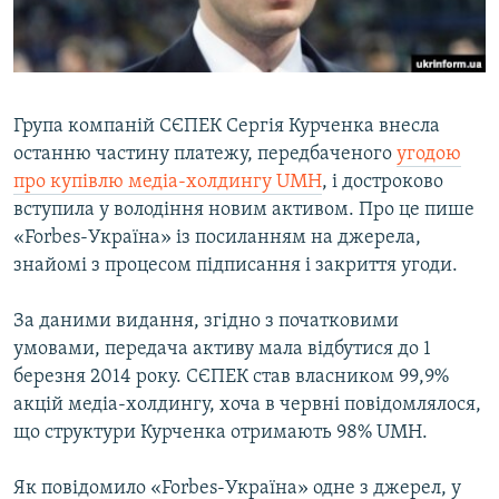
ВІДЕОУРОКИ «ELIFBE»
Русский
СВІДЧЕННЯ ОКУПАЦІЇ
Qırımtatar
УКРАЇНСЬКА ПРОБЛЕМА КРИМУ
Група компаній СЄПЕК Сергія Курченка внесла
ДОЛУЧАЙСЯ!
ІНФОГРАФІКА
останню частину платежу, передбаченого
угодою
про купівлю медіа-холдингу UMH
, і достроково
вступила у володіння новим активом. Про це пише
«Forbes-Україна» із посиланням на джерела,
Усі сайти RFE/RL
знайомі з процесом підписання і закриття угоди.
За даними видання, згідно з початковими
умовами, передача активу мала відбутися до 1
березня 2014 року. СЄПЕК став власником 99,9%
акцій медіа-холдингу, хоча в червні повідомлялося,
що структури Курченка отримають 98% UMH.
Як повідомило «Forbes-Україна» одне з джерел, у