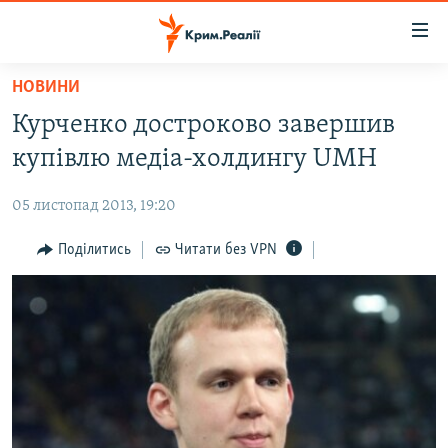
Доступність
посилання
Перейти
НОВИНИ
до
НОВИНИ
Курченко достроково завершив
основного
ВОДА.КРИМ
матеріалу
купівлю медіа-холдингу UMH
ВІДЕО ТА ФОТО
Перейти
до
05 листопад 2013, 19:20
ПОЛІТИКА
основної
БЛОГИ
Поділитись
Читати без VPN
навігації
Перейти
ПОГЛЯД
до
ІНТЕРВ'Ю
пошуку
ВСЕ ЗА ДЕНЬ
СПЕЦПРОЕКТИ
ЯК ОБІЙТИ БЛОКУВАННЯ
ДЕПОРТАЦІЯ