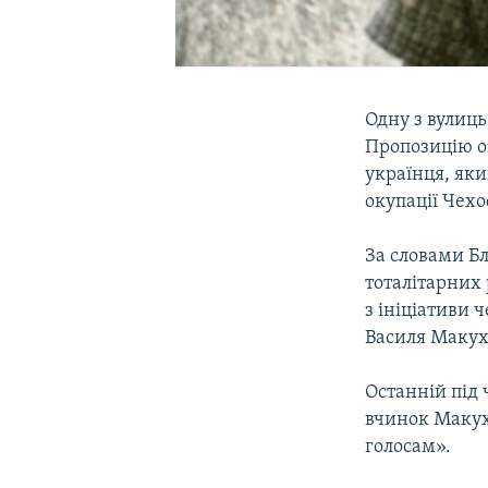
Одну з вулиць
Пропозицію о
українця, як
окупації Чех
За словами Б
тоталітарних 
з ініціативи 
Василя Макух
Останній під 
вчинок Макуха
голосам».