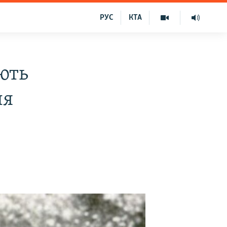
РУС
КТА
ють
ля