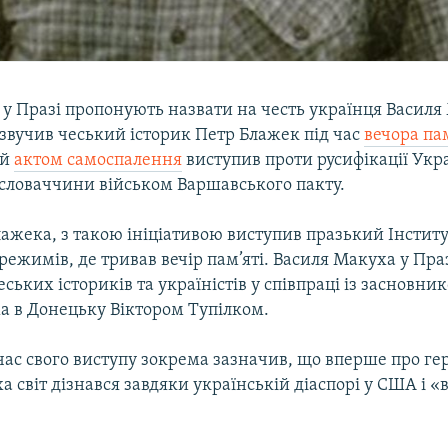
 у Празі пропонують назвати на честь українця Василя
звучив чеський історик Петр Блажек під час
вечора пам
ий
актом самоспалення
виступив проти русифікації Укр
ословаччини військом Варшавського пакту.
лажека, з такою ініціативою виступив празький Інстит
режимів, де тривав вечір пам’яті. Василя Макуха у Пр
чеських істориків та україністів у співпраці із засновн
а в Донецьку Віктором Тупілком.
час свого виступу зокрема зазначив, що вперше про ге
 світ дізнався завдяки українській діаспорі у США і 