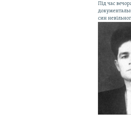
Під час вечор
документальн
син невільног