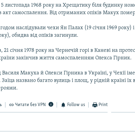
, 5 листопада 1968 року на Хрещатику біля будинку ном
 акт самоспалення. Від отриманих опіків Макух помер 
годом наслідували чехи Ян Палах (19 січня 1969 року) і
оку), обидва від опіків загинули.
в, 21 січня 1978 року на Чернечій горі в Каневі на проте
України закінчив життя самоспаленням Олекса Гірник.
д Василя Макуха й Олекси Гірника в Україні, у Чехії і
 Заїца названо багато вулиць і площ, у рідній країні їх
ероями.
ь
Читати без VPN
Follow us
Print