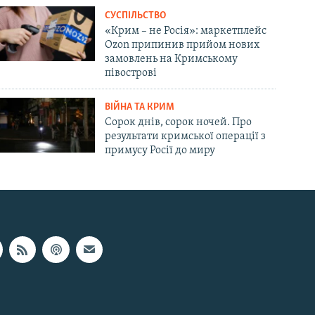
СУСПІЛЬСТВО
«Крим – не Росія»: маркетплейс
Ozon припинив прийом нових
замовлень на Кримському
півострові
ВІЙНА ТА КРИМ
Сорок днів, сорок ночей. Про
результати кримської операції з
примусу Росії до миру