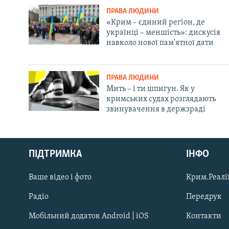
ПРАВА ЛЮДИНИ
«Крим – єдиний регіон, де
українці – меншість»: дискусія
навколо нової пам'ятної дати
ПРАВА ЛЮДИНИ
Мить – і ти шпигун. Як у
кримських судах розглядають
звинувачення в держзраді
Русский
ПІДТРИМКА
ІНФО
Qırımtatar
Ваше відео і фото
Крим.Реалії
ДОЛУЧАЙСЯ!
Радіо
Передрук
Мобільний додаток Android | iOS
Контакти