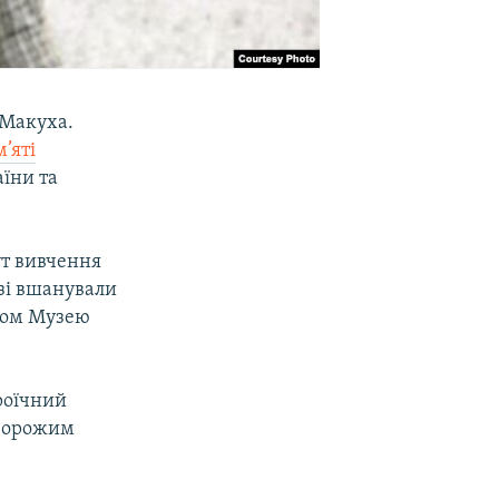
 Макуха.
’яті
аїни та
ут вивчення
азі вшанували
иком Музею
роїчний
«ворожим