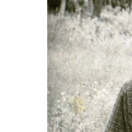
ВІДЕОУРОКИ «ELIFBE»
СВІДЧЕННЯ ОКУПАЦІЇ
УКРАЇНСЬКА ПРОБЛЕМА КРИМУ
ІНФОГРАФІКА