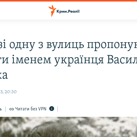
зі одну з вулиць пропону
ти іменем українця Васи
ха
3, 20:30
ь
Читати без VPN