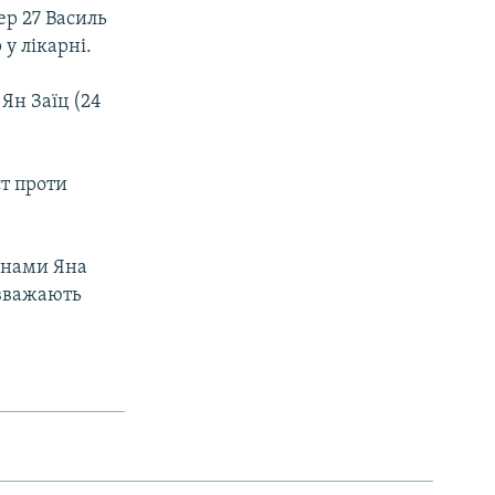
ер 27 Василь
у лікарні.
 Ян Заїц (24
ст проти
менами Яна
 вважають