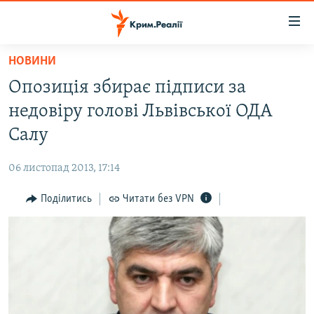
Доступність
посилання
Перейти
НОВИНИ
до
НОВИНИ
Опозиція збирає підписи за
основного
ВОДА.КРИМ
матеріалу
недовіру голові Львівської ОДА
ВІДЕО ТА ФОТО
Перейти
Салу
до
ПОЛІТИКА
основної
06 листопад 2013, 17:14
БЛОГИ
навігації
Перейти
Поділитись
Читати без VPN
ПОГЛЯД
до
ІНТЕРВ'Ю
пошуку
ВСЕ ЗА ДЕНЬ
СПЕЦПРОЕКТИ
ЯК ОБІЙТИ БЛОКУВАННЯ
ДЕПОРТАЦІЯ