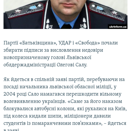
ВІДЕОУРОКИ «ELIFBE»
Русский
СВІДЧЕННЯ ОКУПАЦІЇ
Qırımtatar
УКРАЇНСЬКА ПРОБЛЕМА КРИМУ
ДОЛУЧАЙСЯ!
ІНФОГРАФІКА
Партії «Батьківщина», УДАР і «Свобода» почали
збирати підписи за висловлення недовіри
новопризначеному голові Львівської
Усі сайти RFE/RL
облдержадміністрації Олегові Салу.
Як йдеться в спільній заяві партій, перебуваючи на
посаді начальника львівської обласної міліції, у
2004 році Сало намагався перешкодити вільному
волевиявленню українців. «Саме за його наказом
блокувалися автобусні колони, які рухалися на Київ,
під колеса кидали шипи, міліціонери давили
студентів із помаранчевими пов’язками», – йдеться
в заяві.