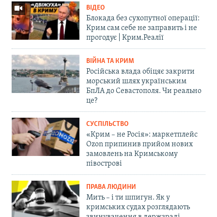
ВІДЕО
Блокада без сухопутної операції:
Крим сам себе не заправить і не
прогодує | Крим.Реалії
ВІЙНА ТА КРИМ
Російська влада обіцяє закрити
морський шлях українським
БпЛА до Севастополя. Чи реально
це?
СУСПІЛЬСТВО
«Крим – не Росія»: маркетплейс
Ozon припинив прийом нових
замовлень на Кримському
півострові
ПРАВА ЛЮДИНИ
Мить – і ти шпигун. Як у
кримських судах розглядають