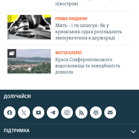
півострові
ПРАВА ЛЮДИНИ
Мить – і ти шпигун. Як у
кримських судах розглядають
звинувачення в держзраді
ФОТОГАЛЕРЕЇ
Краса Сімферопольського
водосховища та занедбаність
довкола
ДОЛУЧАЙСЯ!
ПІДТРИМКА