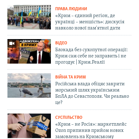
ПРАВА ЛЮДИНИ
«Крим – єдиний регіон, де
українці – меншість»: дискусія
навколо нової пам'ятної дати
ВІДЕО
Блокада без сухопутної операції:
Крим сам себе не заправить і не
прогодує | Крим.Реалії
ВІЙНА ТА КРИМ
Російська влада обіцяє закрити
морський шлях українським
БпЛА до Севастополя. Чи реально
це?
СУСПІЛЬСТВО
«Крим – не Росія»: маркетплейс
Ozon припинив прийом нових
замовлень на Кримському