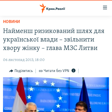
Доступність
посилання
Перейти
НОВИНИ
до
НОВИНИ
Найменш ризикований шлях для
основного
ВОДА.КРИМ
матеріалу
української влади – звільнити
ВІДЕО ТА ФОТО
Перейти
хвору жінку – глава МЗС Литви
до
ПОЛІТИКА
основної
06 листопад 2013, 18:00
БЛОГИ
навігації
Перейти
Поділитись
Читати без VPN
ПОГЛЯД
до
ІНТЕРВ'Ю
пошуку
ВСЕ ЗА ДЕНЬ
СПЕЦПРОЕКТИ
ЯК ОБІЙТИ БЛОКУВАННЯ
ДЕПОРТАЦІЯ