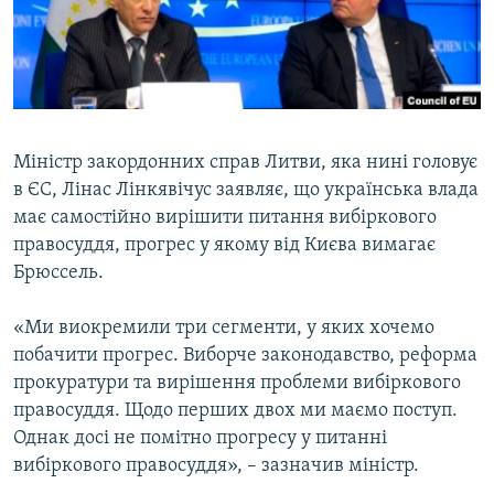
ВІДЕОУРОКИ «ELIFBE»
Русский
СВІДЧЕННЯ ОКУПАЦІЇ
Qırımtatar
УКРАЇНСЬКА ПРОБЛЕМА КРИМУ
ДОЛУЧАЙСЯ!
ІНФОГРАФІКА
Міністр закордонних справ Литви, яка нині головує
в ЄС, Лінас Лінкявічус заявляє, що українська влада
має самостійно вирішити питання вибіркового
Усі сайти RFE/RL
правосуддя, прогрес у якому від Києва вимагає
Брюссель.
«Ми виокремили три сегменти, у яких хочемо
побачити прогрес. Виборче законодавство, реформа
прокуратури та вирішення проблеми вибіркового
правосуддя. Щодо перших двох ми маємо поступ.
Однак досі не помітно прогресу у питанні
вибіркового правосуддя», – зазначив міністр.