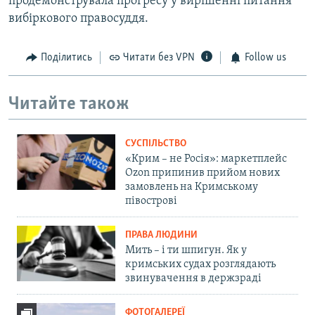
продемонструвала прогресу у вирішенні питання
вибіркового правосуддя.
Поділитись
Читати без VPN
Follow us
Читайте також
СУСПІЛЬСТВО
«Крим – не Росія»: маркетплейс
Ozon припинив прийом нових
замовлень на Кримському
півострові
ПРАВА ЛЮДИНИ
Мить – і ти шпигун. Як у
кримських судах розглядають
звинувачення в держзраді
ФОТОГАЛЕРЕЇ