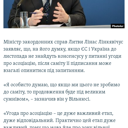
ВІДЕОУРОКИ «ELIFBE»
Русский
СВІДЧЕННЯ ОКУПАЦІЇ
Qırımtatar
УКРАЇНСЬКА ПРОБЛЕМА КРИМУ
ДОЛУЧАЙСЯ!
ІНФОГРАФІКА
Міністр закордонних справ Литви Лінас Лінкявічус
заявляє, що, на його думку, якщо ЄС і Україна до
листопада не знайдуть консенсусу у питанні угоди
Усі сайти RFE/RL
про асоціацію, після саміту її підписання може
взагалі опинитися під запитанням.
«Я особисто думаю, що якщо ми цього не зробимо
до саміту, то продовження буде під великим
сумнівом», – зазначив він у Вільнюсі.
«Угода про асоціацію – це дуже важливий етап,
дуже відповідальний. Практично цей етап дуже
важливий, тому що мова йде про зону вільної