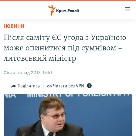
Доступність
посилання
Перейти
НОВИНИ
до
НОВИНИ
Після саміту ЄС угода з Україною
основного
ВОДА.КРИМ
матеріалу
може опинитися під сумнівом –
ВІДЕО ТА ФОТО
Перейти
литовський міністр
до
ПОЛІТИКА
основної
06 листопад 2013, 19:51
БЛОГИ
навігації
Перейти
Поділитись
Читати без VPN
ПОГЛЯД
до
ІНТЕРВ'Ю
пошуку
ВСЕ ЗА ДЕНЬ
СПЕЦПРОЕКТИ
ЯК ОБІЙТИ БЛОКУВАННЯ
ДЕПОРТАЦІЯ