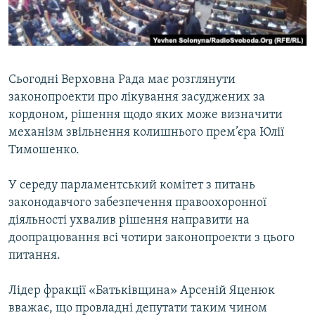
ВІДЕОУРОКИ «ELIFBE»
Русский
СВІДЧЕННЯ ОКУПАЦІЇ
Qırımtatar
УКРАЇНСЬКА ПРОБЛЕМА КРИМУ
Сьогодні Верховна Рада має розглянути
ДОЛУЧАЙСЯ!
ІНФОГРАФІКА
законопроекти про лікування засуджених за
кордоном, рішення щодо яких може визначити
механізм звільнення колишнього прем’єра Юлії
Тимошенко.
Усі сайти RFE/RL
У середу парламентський комітет з питань
законодавчого забезпечення правоохоронної
діяльності ухвалив рішення направити на
доопрацювання всі чотири законопроекти з цього
питання.
Лідер фракції «Батьківщина» Арсеній Яценюк
вважає, що провладні депутати таким чином