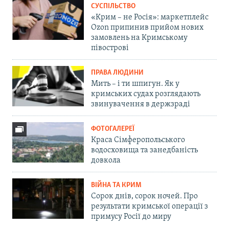
СУСПІЛЬСТВО
«Крим – не Росія»: маркетплейс
Ozon припинив прийом нових
замовлень на Кримському
півострові
ПРАВА ЛЮДИНИ
Мить – і ти шпигун. Як у
кримських судах розглядають
звинувачення в держзраді
ФОТОГАЛЕРЕЇ
Краса Сімферопольського
водосховища та занедбаність
довкола
ВІЙНА ТА КРИМ
Сорок днів, сорок ночей. Про
результати кримської операції з
примусу Росії до миру