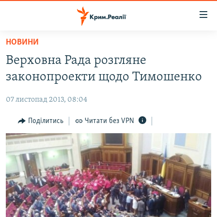
Доступність
посилання
Перейти
НОВИНИ
до
НОВИНИ
Верховна Рада розгляне
основного
ВОДА.КРИМ
матеріалу
законопроекти щодо Тимошенко
ВІДЕО ТА ФОТО
Перейти
до
07 листопад 2013, 08:04
ПОЛІТИКА
основної
БЛОГИ
Поділитись
Читати без VPN
навігації
Перейти
ПОГЛЯД
до
ІНТЕРВ'Ю
пошуку
ВСЕ ЗА ДЕНЬ
СПЕЦПРОЕКТИ
ЯК ОБІЙТИ БЛОКУВАННЯ
ДЕПОРТАЦІЯ