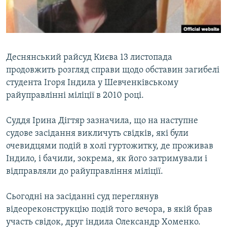
ВІДЕОУРОКИ «ELIFBE»
Русский
СВІДЧЕННЯ ОКУПАЦІЇ
Qırımtatar
УКРАЇНСЬКА ПРОБЛЕМА КРИМУ
Деснянський райсуд Києва 13 листопада
ДОЛУЧАЙСЯ!
ІНФОГРАФІКА
продовжить розгляд справи щодо обставин загибелі
студента Ігоря Індила у Шевченківському
райуправлінні міліції в 2010 році.
Усі сайти RFE/RL
Суддя Ірина Дігтяр зазначила, що на наступне
судове засідання викличуть свідків, які були
очевидцями подій в холі гуртожитку, де проживав
Індило, і бачили, зокрема, як його затримували і
відправляли до райуправління міліції.
Сьогодні на засіданні суд переглянув
відеореконструкцію подій того вечора, в якій брав
участь свідок, друг індила Олександр Хоменко.