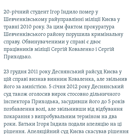
20-річний студент Ігор Індило помер у
Шевченківському райуправлінні міліції Києва у
травні 2010 року. За цим фактом прокуратура
Шевченківського району порушила кримінальну
справу. Обвинуваченими у справі є двоє
працівників міліції Сергій Коваленко і Сергій
Приходько.
23 грудня 2011 року Деснянський райсуд Києва у
цій справі визнав винним Коваленка, але звільнив
його за амністією. 5 січня 2012 року Деснянський
суд також оголосив вирок стосовно дільничного
інспектора Приходька, засудивши його до 5 років
позбавлення волі, але звільнивши від відбування
покарання з випробувальним терміном на два
роки. Батьки Ігоря Індила подали апеляцію на ці
рішення. Апеляційний суд Києва скасував рішення