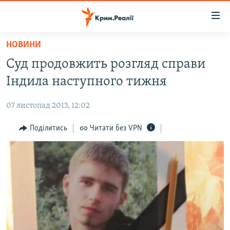
Доступність
посилання
Перейти
НОВИНИ
до
НОВИНИ
Суд продовжить розгляд справи
основного
ВОДА.КРИМ
матеріалу
Індила наступного тижня
ВІДЕО ТА ФОТО
Перейти
до
07 листопад 2013, 12:02
ПОЛІТИКА
основної
БЛОГИ
Поділитись
Читати без VPN
навігації
Перейти
ПОГЛЯД
до
ІНТЕРВ'Ю
пошуку
ВСЕ ЗА ДЕНЬ
СПЕЦПРОЕКТИ
ЯК ОБІЙТИ БЛОКУВАННЯ
ДЕПОРТАЦІЯ