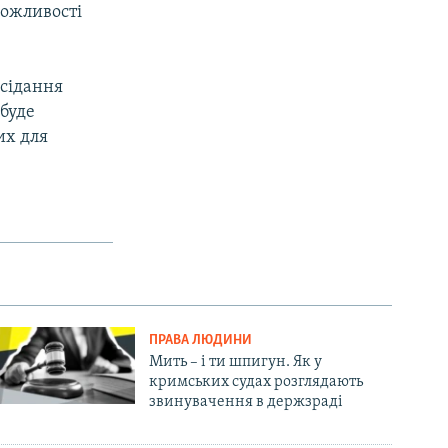
можливості
асідання
 буде
их для
ПРАВА ЛЮДИНИ
Мить – і ти шпигун. Як у
кримських судах розглядають
звинувачення в держзраді