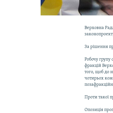
Верховна Рада
законопроект
За рішення пр
Робочу групу 
фракцій Верхо
того, щоб до 
чотирьох ком
позафракційн
Проти такої п
Опозиція про