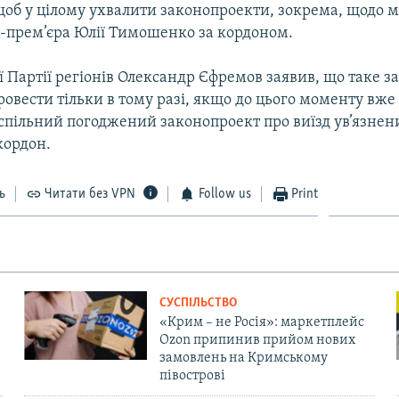
щоб у цілому ухвалити законопроекти, зокрема, щодо 
с-прем’єра Юлії Тимошенко за кордоном.
ї Партії регіонів Олександр Єфремов заявив, що таке з
овести тільки в тому разі, якщо до цього моменту вже
спільний погоджений законопроект про виїзд ув’язнен
кордон.
ь
Читати без VPN
Follow us
Print
СУСПІЛЬСТВО
«Крим – не Росія»: маркетплейс
Ozon припинив прийом нових
замовлень на Кримському
півострові