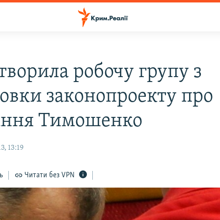
творила робочу групу з
товки законопроекту про
ання Тимошенко
, 13:19
ь
Читати без VPN