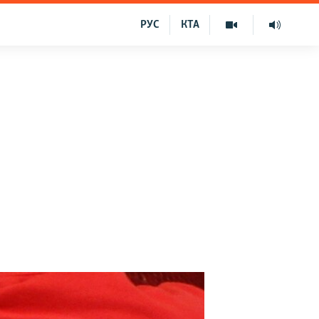
РУС
КТА