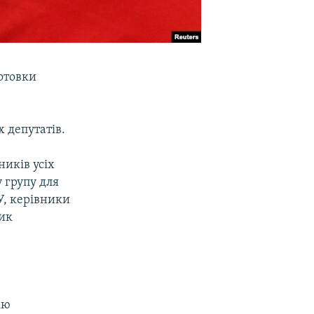
готовки
 депутатів.
ників усіх
 групу для
У, керівники
ник
ію