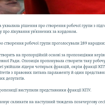
 ухвалила рішення про створення робочої групи з під
у про лікування ув’язнених за кордоном.
о створення робочої групи проголосували 289 народних
створять на пропорційній основі за пропозиціями керів
вної Ради. Опозиція пропонувала створити таку робочу
неї увійшли лідери чотирьох фракцій, окрім фракції КП
ітетів з правових питань парламенту й один представ
их депутатів.
ропозиції виступили представники фракції КПУ.
понує скликати на наступний тиждень позачергову сес