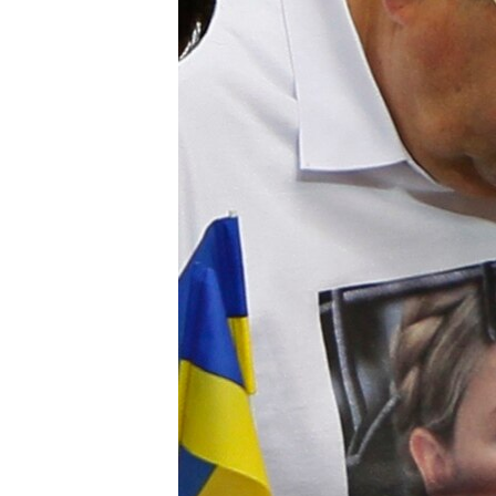
ВІДЕОУРОКИ «ELIFBE»
СВІДЧЕННЯ ОКУПАЦІЇ
УКРАЇНСЬКА ПРОБЛЕМА КРИМУ
ІНФОГРАФІКА