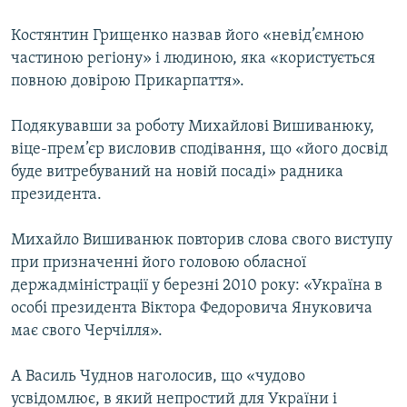
ВІДЕОУРОКИ «ELIFBE»
Русский
Костянтин Грищенко назвав його «невід’ємною
СВІДЧЕННЯ ОКУПАЦІЇ
частиною регіону» і людиною, яка «користується
Qırımtatar
повною довірою Прикарпаття».
УКРАЇНСЬКА ПРОБЛЕМА КРИМУ
ДОЛУЧАЙСЯ!
ІНФОГРАФІКА
Подякувавши за роботу Михайлові Вишиванюку,
віце-прем’єр висловив сподівання, що «його досвід
буде витребуваний на новій посаді» радника
президента.
Усі сайти RFE/RL
Михайло Вишиванюк повторив слова свого виступу
при призначенні його головою обласної
держадміністрації у березні 2010 року: «Україна в
особі президента Віктора Федоровича Януковича
має свого Черчілля».
А Василь Чуднов наголосив, що «чудово
усвідомлює, в який непростий для України і