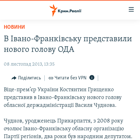
Доступність
посилання
Перейти
НОВИНИ
до
НОВИНИ
В Івано-Франківську представили
основного
ВОДА.КРИМ
матеріалу
нового голову ОДА
ВІДЕО ТА ФОТО
Перейти
до
08 листопад 2013, 13:35
ПОЛІТИКА
основної
БЛОГИ
Поділитись
Читати без VPN
навігації
Перейти
ПОГЛЯД
Віце-прем’єр України Костянтин Грищенко
до
представив в Івано-Франківську нового голову
ІНТЕРВ'Ю
пошуку
обласної держадміністрації Василя Чуднова.
ВСЕ ЗА ДЕНЬ
Чуднов, уродженець Прикарпаття, з 2008 року
СПЕЦПРОЕКТИ
очолює Івано-Франківську обласну організацію
ЯК ОБІЙТИ БЛОКУВАННЯ
ДЕПОРТАЦІЯ
Партії регіонів, два роки був народним депутатом.