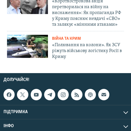
«Короткострокова акція
перетворилася на війну на
виснаження»: Як пропаганда РФ
у Криму пояснює невдачі «СВО»
та залякує «мінними атаками»
ВІЙНА ТА КРИМ
«Полювання на колони». Як ЗСУ
ріжуть військову логістику Росії в
Криму
ДОЛУЧАЙСЯ!
ПІДТРИМКА
ІНФО