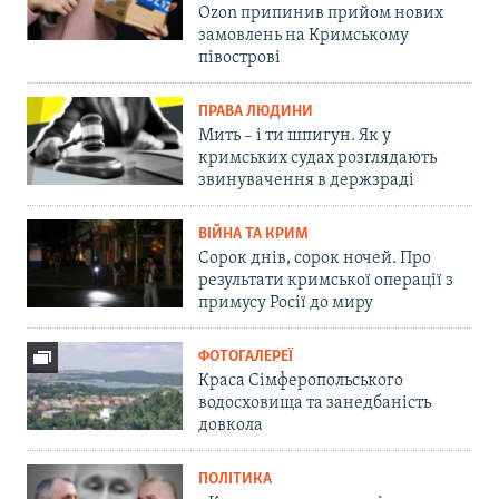
Ozon припинив прийом нових
замовлень на Кримському
півострові
ПРАВА ЛЮДИНИ
Мить – і ти шпигун. Як у
кримських судах розглядають
звинувачення в держзраді
ВІЙНА ТА КРИМ
Сорок днів, сорок ночей. Про
результати кримської операції з
примусу Росії до миру
ФОТОГАЛЕРЕЇ
Краса Сімферопольського
водосховища та занедбаність
довкола
ПОЛІТИКА