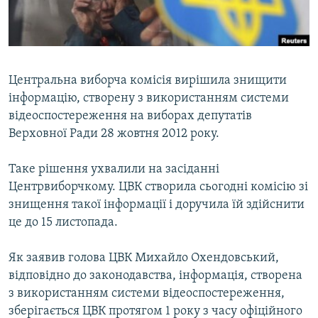
ВІДЕОУРОКИ «ELIFBE»
Русский
СВІДЧЕННЯ ОКУПАЦІЇ
Qırımtatar
УКРАЇНСЬКА ПРОБЛЕМА КРИМУ
Центральна виборча комісія вирішила знищити
ДОЛУЧАЙСЯ!
ІНФОГРАФІКА
інформацію, створену з використанням системи
відеоспостереження на виборах депутатів
Верховної Ради 28 жовтня 2012 року.
Усі сайти RFE/RL
Таке рішення ухвалили на засіданні
Центрвиборчкому. ЦВК створила сьогодні комісію зі
знищення такої інформації і доручила їй здійснити
це до 15 листопада.
Як заявив голова ЦВК Михайло Охендовський,
відповідно до законодавства, інформація, створена
з використанням системи відеоспостереження,
зберігається ЦВК протягом 1 року з часу офіційного