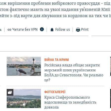
акож вирішення проблеми вибіркового правосуддя – пі
ктом фактично мають на увазі надання ув’язненій Юлі
йти з-під варти для лікування за кордоном на тих чи 
ь
Читати без VPN
Follow us
Print
ВІЙНА ТА КРИМ
Російська влада обіцяє закрити
морський шлях українським
БпЛА до Севастополя. Чи реально
це?
ФОТОГАЛЕРЕЇ
Краса Сімферопольського
водосховища та занедбаність
довкола