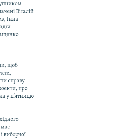
ступником
ачені Віталій
в, Інна
надій
ращенко
ди, щоб
екти,
ити справу
роекти, про
ла у п’ятницю
Східного
 має
і виборчої