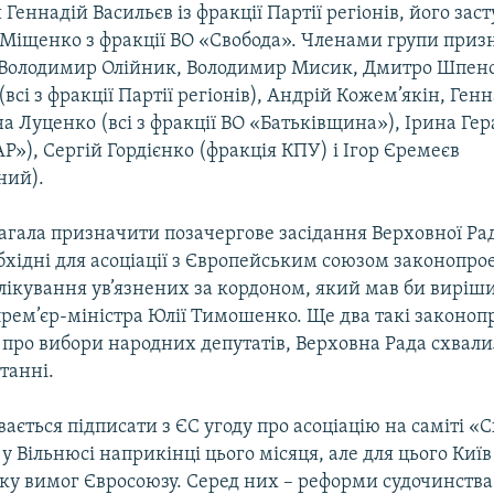
и Геннадій Васильєв із фракції Партії регіонів, його за
 Міщенко з фракції ВО «Свобода». Членами групи призн
Володимир Олійник, Володимир Мисик, Дмитро Шпено
(всі з фракції Партії регіонів), Андрій Кожем’якін, Ген
а Луценко (всі з фракції ВО «Батьківщина»), Ірина Ге
Р»), Сергій Гордієнко (фракція КПУ) і Ігор Єремеєв
ний).
агала призначити позачергове засідання Верховної Ра
хідні для асоціації з Європейським союзом законопро
лікування ув’язнених за кордоном, який мав би виріш
рем’єр-міністра Юлії Тимошенко. Ще два такі законоп
 про вибори народних депутатів, Верховна Рада схвали
танні.
вається підписати з ЄС угоду про асоціацію на саміті «
у Вільнюсі наприкінці цього місяця, але для цього Київ
ку вимог Євросоюзу. Серед них – реформи судочинства 