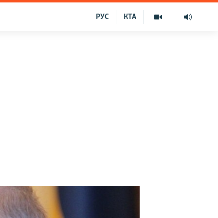
РУС
КТА