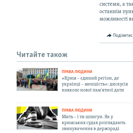
системи, а т
останнім пун
можливості ви
Поділитис
Читайте також
ПРАВА ЛЮДИНИ
«Крим – єдиний регіон, де
українці – меншість»: дискусія
навколо нової пам'ятної дати
ПРАВА ЛЮДИНИ
Мить – і ти шпигун. Як у
кримських судах розглядають
звинувачення в держзраді