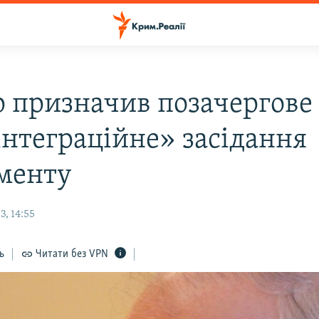
р призначив позачергове
інтеграційне» засідання
менту
, 14:55
ь
Читати без VPN