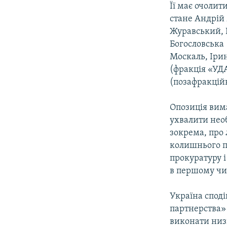
Її має очолит
стане Андрій
Журавський, 
Богословська 
Москаль, Ірин
(фракція «УДА
(позафракцій
Опозиція вим
ухвалити необ
зокрема, про 
колишнього п
прокуратуру і
в першому чи
Україна споді
партнерства» 
виконати низ