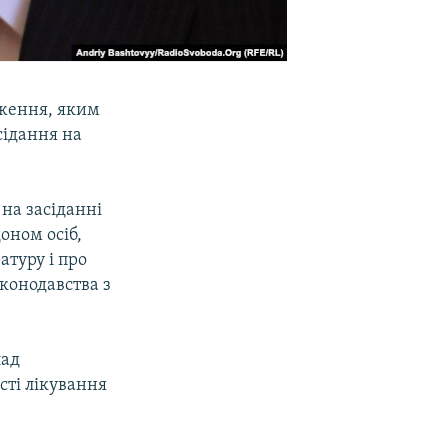
дження, яким
сідання на
на засіданні
оном осіб,
атуру і про
конодавства з
лад
сті лікування