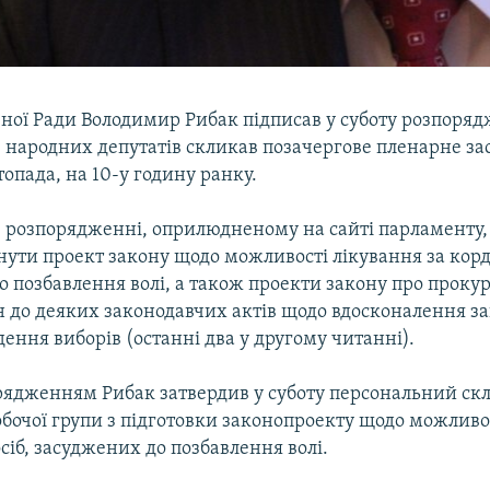
вної Ради Володимир Рибак підписав у суботу розпоря
0 народних депутатів скликав позачергове пленарне за
стопада, на 10-у годину ранку.
в розпорядженні, оприлюдненому на сайті парламенту, 
нути проект закону щодо можливості лікування за корд
 позбавлення волі, а також проекти закону про прокур
н до деяких законодавчих актів щодо вдосконалення за
ення виборів (останні два у другому читанні).
ядженням Рибак затвердив у суботу персональний ск
бочої групи з підготовки законопроекту щодо можливо
сіб, засуджених до позбавлення волі.