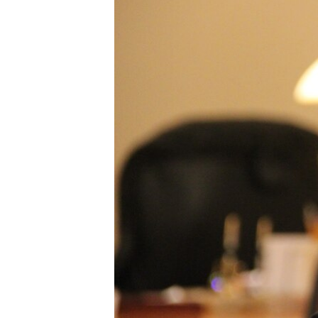
ВІДЕОУРОКИ «ELIFBE»
СВІДЧЕННЯ ОКУПАЦІЇ
УКРАЇНСЬКА ПРОБЛЕМА КРИМУ
ІНФОГРАФІКА