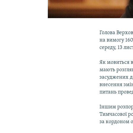
Голова Верхо
на вимогу 16
середу, 13 ли
Як мовиться 
мають розгля
засуджених до
внесення змі
питань провед
Іншим розпор
Тимчасової ро
за кордоном о