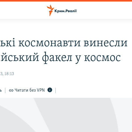
ські космонавти винесли
ійський факел у космос
, 18:13
ь
Читати без VPN