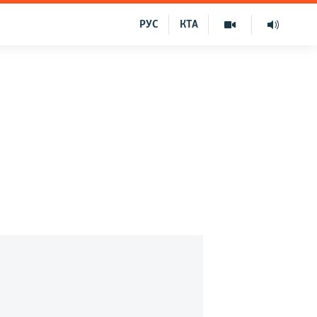
РУС
КТА