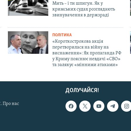
Мить – і ти шпигун. Як у
кримських судах розглядають
звинувачення в держзраді
ПОЛІТИКА
«Короткострокова акція
перетворилася на війну на
виснаження»: Як пропаганда РФ
у Криму пояснює невдачі «СВО»
та залякує «мінними атаками»
ДОЛУЧАЙСЯ!
. Про нас