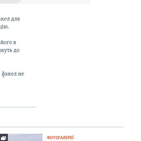
акел для
цію.
 його в
муть до
й факел не
ФОТОГАЛЕРЕЇ