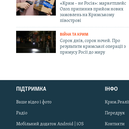
«Крим – не Росія»: маркетплейс
Ozon припинив прийом нових
замовлень на Кримському
півострові
ВІЙНА ТА КРИМ
Сорок днів, сорок ночей. Про
результати кримської операції з
примусу Росії до миру
Русский
ПІДТРИМКА
ІНФО
Qırımtatar
Ваше відео і фото
Крим.Реалії
ДОЛУЧАЙСЯ!
Радіо
Передрук
Мобільний додаток Android | iOS
Контакти