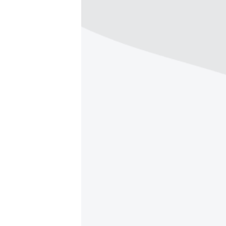
ВІДЕОУРОКИ «ELIFBE»
СВІДЧЕННЯ ОКУПАЦІЇ
УКРАЇНСЬКА ПРОБЛЕМА КРИМУ
ІНФОГРАФІКА