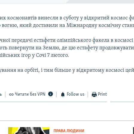
их космонавтів винесли в суботу у відкритий космос ф
о вогню, який доставили на Міжнародну космічну стан
чної передачі естафети олімпійського факела в космосі
ють повернути на Землю, де цю естафету продовжувати
ійських ігор у Сочі 7 лютого.
ування на орбіті, і тим більше у відкритому космосі це
ь
Читати без VPN
Follow us
Print
ПРАВА ЛЮДИНИ