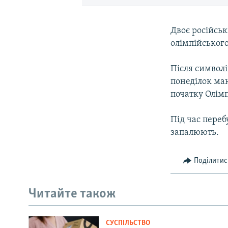
Двоє російськ
олімпійськог
Після символі
понеділок ма
початку Олімп
Під час переб
запалюють.
Поділитис
Читайте також
СУСПІЛЬСТВО