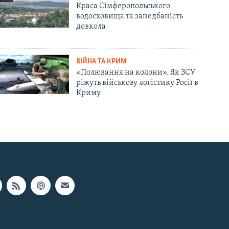
Краса Сімферопольського
водосховища та занедбаність
довкола
ВІЙНА ТА КРИМ
«Полювання на колони». Як ЗСУ
ріжуть військову логістику Росії в
Криму