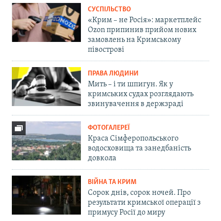
СУСПІЛЬСТВО
«Крим – не Росія»: маркетплейс
Ozon припинив прийом нових
замовлень на Кримському
півострові
ПРАВА ЛЮДИНИ
Мить – і ти шпигун. Як у
кримських судах розглядають
звинувачення в держзраді
ФОТОГАЛЕРЕЇ
Краса Сімферопольського
водосховища та занедбаність
довкола
ВІЙНА ТА КРИМ
Сорок днів, сорок ночей. Про
результати кримської операції з
примусу Росії до миру