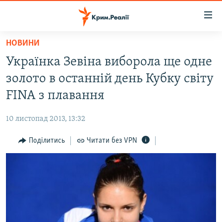
Доступність
посилання
Перейти
НОВИНИ
до
НОВИНИ
Українка Зевіна виборола ще одне
основного
ВОДА.КРИМ
матеріалу
золото в останній день Кубку світу
ВІДЕО ТА ФОТО
Перейти
FINA з плавання
до
ПОЛІТИКА
основної
10 листопад 2013, 13:32
БЛОГИ
навігації
Перейти
Поділитись
Читати без VPN
ПОГЛЯД
до
ІНТЕРВ'Ю
пошуку
ВСЕ ЗА ДЕНЬ
СПЕЦПРОЕКТИ
ЯК ОБІЙТИ БЛОКУВАННЯ
ДЕПОРТАЦІЯ