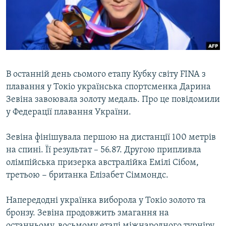
ВІДЕОУРОКИ «ELIFBE»
Русский
СВІДЧЕННЯ ОКУПАЦІЇ
Qırımtatar
УКРАЇНСЬКА ПРОБЛЕМА КРИМУ
ДОЛУЧАЙСЯ!
ІНФОГРАФІКА
В останній день сьомого етапу Кубку світу FINA з
плавання у Токіо українська спортсменка Дарина
Зевіна завоювала золоту медаль. Про це повідомили
Усі сайти RFE/RL
у Федерації плавання України.
Зевіна фінішувала першою на дистанції 100 метрів
на спині. Її результат – 56.87. Другою припливла
олімпійська призерка австралійка Емілі Сібом,
третьою − британка Елізабет Сіммондс.
Напередодні українка виборола у Токіо золото та
бронзу. Зевіна продовжить змагання на
останньому, восьмому етапі міжнародного турніру,