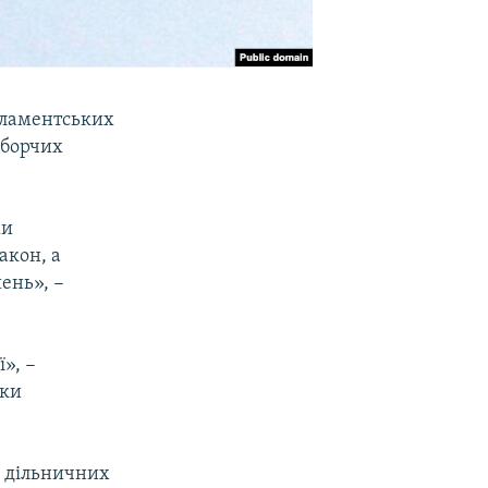
рламентських
иборчих
ми
акон, а
ень», −
», −
оки
а дільничних