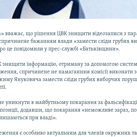
» вважає, що рішення ЦВК знищити відеозаписи з па
 спричинене бажанням влади «замести сліди грубих в
ро це повідомили у прес-службі «Батьківщини».
 знищити інформацію, отриману за допомогою систе
еження, спричинене не намаганням комісії виконати з
иму Януковича замести сліди грубих виборчих поруш
ії.
е уникнути в майбутньому покарання за фальсифікації
опозиції, додавши, що покарання «неможливе зараз, п
лишаються при владі».
реження є особливо актуальним для членів окружних т