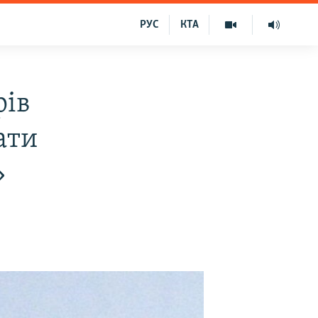
РУС
КТА
рів
ати
»