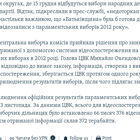
ти округах, де 15 грудня відбудуться вибори народних де
партії. Відтак, підкреслили в прес-службі, «недоторкан
 настільки важливою, що «Батьківщина» була б готова 
відеозаписи з парламентських виборів 2012 року».
Центральна виборча комісія прийняла рішення про зн
отриманої з допомогою системи відеоспостереження на
их виборах в 2012 році. Голова ЦВК Михайло Охендов
 відповідно до вимог закону, інформація, створена з 
спостереження, зберігається ЦВК протягом одного року
рилюднення результатів виборів, після чого підлягає 
илюднення офіційних результатів парламентських вибо
13 листопада. За даними ЦВК, всього для відеоспостере
иборчих дільницях було встановлено 66 тисяч 376 віде
єм отриманої інформації склав 372 терабайти.
ь
Читати без VPN
Follow us
Print