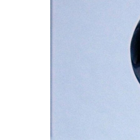
ВІДЕОУРОКИ «ELIFBE»
СВІДЧЕННЯ ОКУПАЦІЇ
УКРАЇНСЬКА ПРОБЛЕМА КРИМУ
ІНФОГРАФІКА