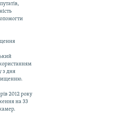
путатів,
ність
допомогти
ищення
ський
використанням
 з дня
знищенню.
рів 2012 року
ження на 33
окамер.