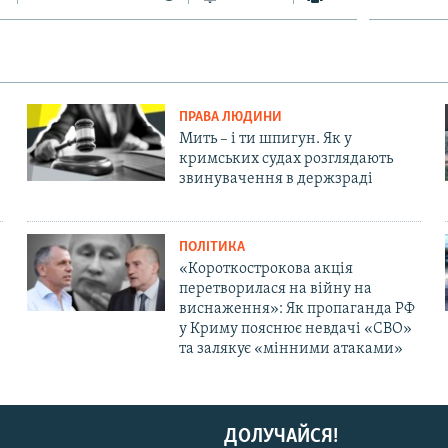
ПРАВА ЛЮДИНИ
Мить – і ти шпигун. Як у
кримських судах розглядають
звинувачення в держзраді
ПОЛІТИКА
«Короткострокова акція
перетворилася на війну на
виснаження»: Як пропаганда РФ
у Криму пояснює невдачі «СВО»
та залякує «мінними атаками»
ДОЛУЧАЙСЯ!