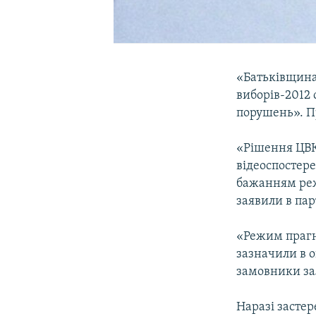
«Батьківщина
виборів-2012
порушень». П
«Рішення ЦВК
відеоспостер
бажанням реж
заявили в парт
«Режим прагн
зазначили в 
замовники за
Наразі засте