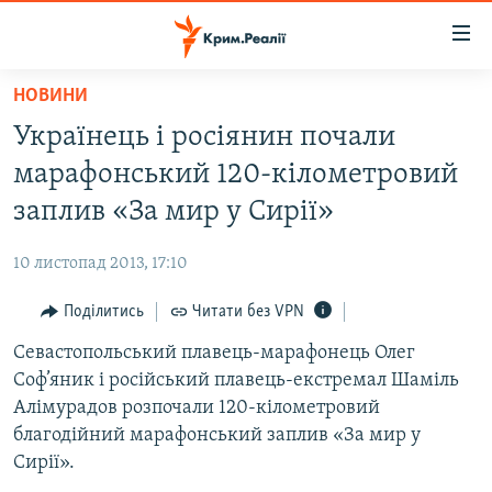
Доступність
посилання
Перейти
НОВИНИ
до
НОВИНИ
Українець і росіянин почали
основного
ВОДА.КРИМ
матеріалу
марафонський 120-кілометровий
ВІДЕО ТА ФОТО
Перейти
заплив «За мир у Сирії»
до
ПОЛІТИКА
основної
10 листопад 2013, 17:10
БЛОГИ
навігації
Перейти
Поділитись
Читати без VPN
ПОГЛЯД
до
Севастопольський плавець-марафонець Олег
ІНТЕРВ'Ю
пошуку
Соф’яник і російський плавець-екстремал Шаміль
ВСЕ ЗА ДЕНЬ
Алімурадов розпочали 120-кілометровий
СПЕЦПРОЕКТИ
благодійний марафонський заплив «За мир у
Сирії».
ЯК ОБІЙТИ БЛОКУВАННЯ
ДЕПОРТАЦІЯ