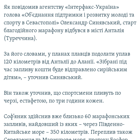
ВІДЕОУРОКИ «ELIFBE»
Як повідомив агентству «Інтерфакс-Україна»
Русский
голова «Об'єднання підтримки і розвитку молоді та
СВІДЧЕННЯ ОКУПАЦІЇ
Qırımtatar
спорту в Севастополі» Олександр Синявський, старт
УКРАЇНСЬКА ПРОБЛЕМА КРИМУ
благодійного марафону відбувся в місті Анталія
(Туреччина).
ДОЛУЧАЙСЯ!
ІНФОГРАФІКА
За його словами, у планах плавців подолати уплав
120 кілометрів від Анталії до Аланії. «Зібрані під
Усі сайти RFE/RL
час запливу кошти буде відправлено сирійським
дітям», − уточнив Синявський.
Він також уточнив, що спортсмени пливуть по
черзі, естафетою, по три години кожен.
Соф’яник здійснив вже близько 60 марафонських
запливів, найдовший із яких − через Південно-
Китайське море − 350 кілометрів. Переплив також