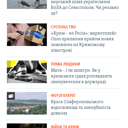
морський шлях українським
БпЛА до Севастополя. Чи реально
це?
СУСПІЛЬСТВО
«Крим – не Росія»: маркетплейс
Ozon припинив прийом нових
замовлень на Кримському
півострові
ПРАВА ЛЮДИНИ
Мить – і ти шпигун. Як у
кримських судах розглядають
звинувачення в держзраді
ФОТОГАЛЕРЕЇ
Краса Сімферопольського
водосховища та занедбаність
довкола
ВІЙНА ТА КРИМ