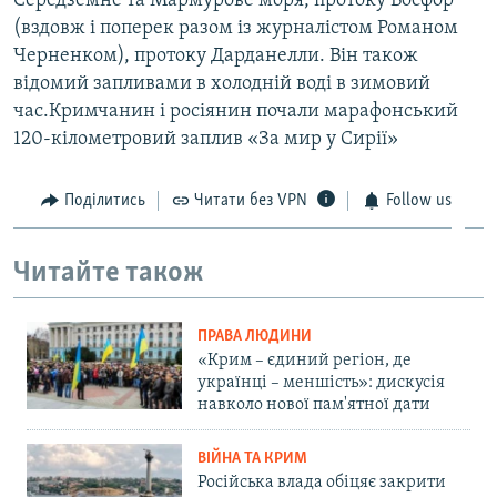
Середземне та Мармурове моря, протоку Босфор
(вздовж і поперек разом із журналістом Романом
Черненком), протоку Дарданелли. Він також
відомий запливами в холодній воді в зимовий
час.Кримчанин і росіянин почали марафонський
120-кілометровий заплив «За мир у Сирії»
Поділитись
Читати без VPN
Follow us
Читайте також
ПРАВА ЛЮДИНИ
«Крим – єдиний регіон, де
українці – меншість»: дискусія
навколо нової пам'ятної дати
ВІЙНА ТА КРИМ
Російська влада обіцяє закрити