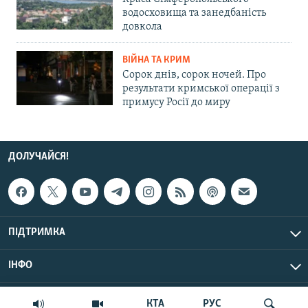
водосховища та занедбаність
довкола
ВІЙНА ТА КРИМ
Сорок днів, сорок ночей. Про
результати кримської операції з
примусу Росії до миру
ДОЛУЧАЙСЯ!
ПІДТРИМКА
ІНФО
© Крим.Реалії, 2026 | Усі права застережено.
КТА
РУС