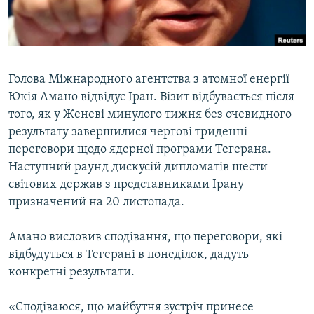
ВІДЕОУРОКИ «ELIFBE»
Русский
СВІДЧЕННЯ ОКУПАЦІЇ
Qırımtatar
УКРАЇНСЬКА ПРОБЛЕМА КРИМУ
Голова Міжнародного агентства з атомної енергії
ДОЛУЧАЙСЯ!
ІНФОГРАФІКА
Юкія Амано відвідує Іран. Візит відбувається після
того, як у Женеві минулого тижня без очевидного
результату завершилися чергові триденні
переговори щодо ядерної програми Тегерана.
Усі сайти RFE/RL
Наступний раунд дискусій дипломатів шести
світових держав з представниками Ірану
призначений на 20 листопада.
Амано висловив сподівання, що переговори, які
відбудуться в Тегерані в понеділок, дадуть
конкретні результати.
«Сподіваюся, що майбутня зустріч принесе