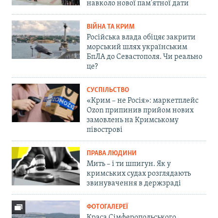
навколо нової пам'ятної дати
ВІЙНА ТА КРИМ
Російська влада обіцяє закрити
морський шлях українським
БпЛА до Севастополя. Чи реально
це?
СУСПІЛЬСТВО
«Крим – не Росія»: маркетплейс
Ozon припинив прийом нових
замовлень на Кримському
півострові
ПРАВА ЛЮДИНИ
Мить – і ти шпигун. Як у
кримських судах розглядають
звинувачення в держзраді
ФОТОГАЛЕРЕЇ
Краса Сімферопольського