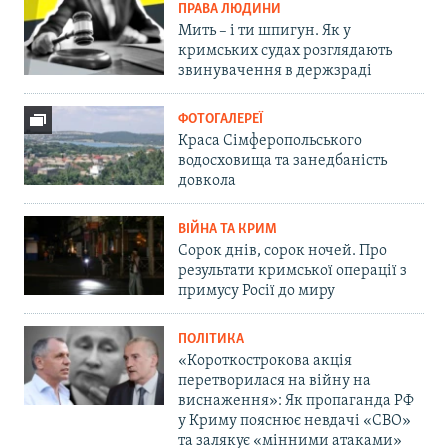
ПРАВА ЛЮДИНИ
Мить – і ти шпигун. Як у
кримських судах розглядають
звинувачення в держзраді
ФОТОГАЛЕРЕЇ
Краса Сімферопольського
водосховища та занедбаність
довкола
ВІЙНА ТА КРИМ
Сорок днів, сорок ночей. Про
результати кримської операції з
примусу Росії до миру
ПОЛІТИКА
«Короткострокова акція
перетворилася на війну на
виснаження»: Як пропаганда РФ
у Криму пояснює невдачі «СВО»
та залякує «мінними атаками»