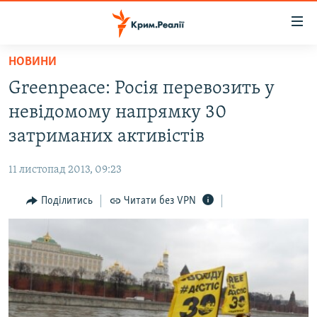
Доступність
посилання
Перейти
НОВИНИ
до
НОВИНИ
Greenpeace: Росія перевозить у
основного
ВОДА.КРИМ
матеріалу
невідомому напрямку 30
ВІДЕО ТА ФОТО
Перейти
затриманих активістів
до
ПОЛІТИКА
основної
11 листопад 2013, 09:23
БЛОГИ
навігації
Перейти
Поділитись
Читати без VPN
ПОГЛЯД
до
ІНТЕРВ'Ю
пошуку
ВСЕ ЗА ДЕНЬ
СПЕЦПРОЕКТИ
ЯК ОБІЙТИ БЛОКУВАННЯ
ДЕПОРТАЦІЯ