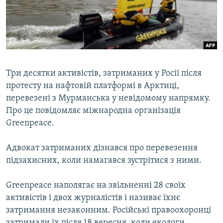
ВІДЕОУРОКИ «ELIFBE»
Русский
СВІДЧЕННЯ ОКУПАЦІЇ
Qırımtatar
УКРАЇНСЬКА ПРОБЛЕМА КРИМУ
ДОЛУЧАЙСЯ!
ІНФОГРАФІКА
Три десятки активістів, затриманих у Росії після
протесту на нафтовій платформі в Арктиці,
перевезені з Мурманська у невідомому напрямку.
Усі сайти RFE/RL
Про це повідомляє міжнародна організація
Greenpeace.
Адвокат затриманих дізнався про перевезення
підзахисних, коли намагався зустрітися з ними.
Greenpeace наполягає на звільненні 28 своїх
активістів і двох журналістів і називає їхнє
затримання незаконним. Російські правоохоронці
затримали їх після 18 вересня, коли екологи