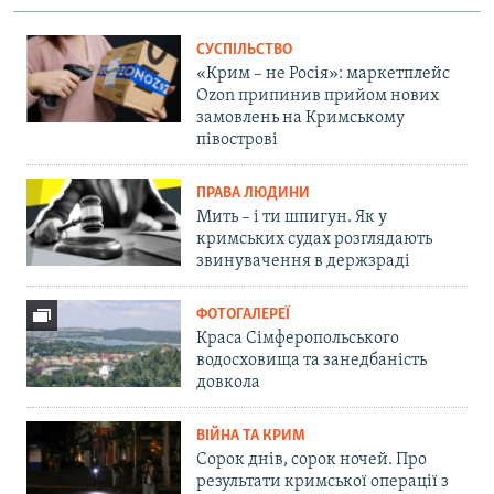
СУСПІЛЬСТВО
«Крим – не Росія»: маркетплейс
Ozon припинив прийом нових
замовлень на Кримському
півострові
ПРАВА ЛЮДИНИ
Мить – і ти шпигун. Як у
кримських судах розглядають
звинувачення в держзраді
ФОТОГАЛЕРЕЇ
Краса Сімферопольського
водосховища та занедбаність
довкола
ВІЙНА ТА КРИМ
Сорок днів, сорок ночей. Про
результати кримської операції з