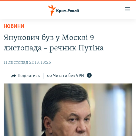
Доступність
посилання
Перейти
НОВИНИ
до
НОВИНИ
Янукович був у Москві 9
основного
ВОДА.КРИМ
матеріалу
листопада – речник Путіна
ВІДЕО ТА ФОТО
Перейти
до
11 листопад 2013, 13:25
ПОЛІТИКА
основної
БЛОГИ
Поділитись
Читати без VPN
навігації
Перейти
ПОГЛЯД
до
ІНТЕРВ'Ю
пошуку
ВСЕ ЗА ДЕНЬ
СПЕЦПРОЕКТИ
ЯК ОБІЙТИ БЛОКУВАННЯ
ДЕПОРТАЦІЯ