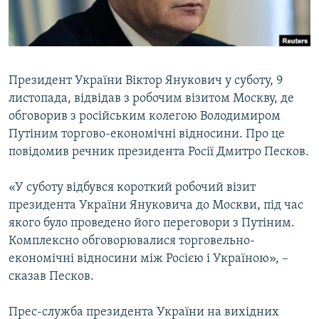
ВІДЕОУРОКИ «ELIFBE»
Русский
СВІДЧЕННЯ ОКУПАЦІЇ
Qırımtatar
УКРАЇНСЬКА ПРОБЛЕМА КРИМУ
Президент України Віктор Янукович у суботу, 9
ДОЛУЧАЙСЯ!
ІНФОГРАФІКА
листопада, відвідав з робочим візитом Москву, де
обговорив з російським колегою Володимиром
Путіним торгово-економічні відносини. Про це
повідомив речник президента Росії Дмитро Песков.
Усі сайти RFE/RL
«У суботу відбувся короткий робочий візит
президента України Януковича до Москви, під час
якого було проведено його переговори з Путіним.
Комплексно обговорювалися торговельно-
економічні відносини між Росією і Україною», –
сказав Песков.
Прес-служба президента України на вихідних