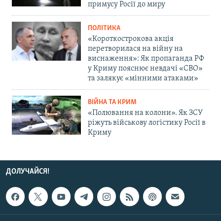
примусу Росії до миру
ПОЛІТИКА
«Короткострокова акція
перетворилася на війну на
виснаження»: Як пропаганда РФ
у Криму пояснює невдачі «СВО»
та залякує «мінними атаками»
ВІЙНА ТА КРИМ
«Полювання на колони». Як ЗСУ
ріжуть військову логістику Росії в
Криму
ДОЛУЧАЙСЯ!