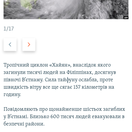
ВІДЕОУРОКИ «ELIFBE»
Русский
СВІДЧЕННЯ ОКУПАЦІЇ
Qırımtatar
УКРАЇНСЬКА ПРОБЛЕМА КРИМУ
1/17
ДОЛУЧАЙСЯ!
ІНФОГРАФІКА
Previous
Next
slide
slide
Усі сайти RFE/RL
Тропічний циклон «Хайян», внаслідок якого
загинули тисячі людей на Філіппінах, досягнув
півночі В’єтнаму. Сила тайфуну ослабла, проте
швидкість вітру все ще сягає 157 кілометрів на
годину.
Повідомляють про щонайменше шістьох загиблих
у В’єтнамі. Близько 600 тисяч людей евакуювали в
безпечні райони.