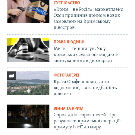
СУСПІЛЬСТВО
«Крим – не Росія»: маркетплейс
Ozon припинив прийом нових
замовлень на Кримському
півострові
ПРАВА ЛЮДИНИ
Мить – і ти шпигун. Як у
кримських судах розглядають
звинувачення в держзраді
ФОТОГАЛЕРЕЇ
Краса Сімферопольського
водосховища та занедбаність
довкола
ВІЙНА ТА КРИМ
Сорок днів, сорок ночей. Про
результати кримської операції з
примусу Росії до миру