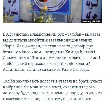
ВІДЕОУРОКИ «ELIFBE»
Русский
СВІДЧЕННЯ ОКУПАЦІЇ
Qırımtatar
УКРАЇНСЬКА ПРОБЛЕМА КРИМУ
ДОЛУЧАЙСЯ!
ІНФОГРАФІКА
В Афганістані ісламістський рух «Талібан» вимагає
від делегатів майбутніх загальнонаціональних
зборів, Лоя-джирґи, не схвалювати договір про
Усі сайти RFE/RL
безпеку між урядом президента Хаміда Карзая і
Сполученими Штатами Америки, мовиться в листі
талібів, який отримало сьогодні Радіо Вільний
Афганістан, афганська служба Радіо Свобода.
Таліби закликають делегатів узагалі не брати участі
в зібранні. Як мовиться в листі, схвалення цього
договору буде зрадою афганського народу, і тих, хто
голосуватиме за це, вважатимуть зрадниками.