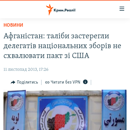
Доступність
посилання
Перейти
НОВИНИ
до
НОВИНИ
Афганістан: таліби застерегли
основного
ВОДА.КРИМ
матеріалу
делегатів національних зборів не
ВІДЕО ТА ФОТО
Перейти
схвалювати пакт зі США
до
ПОЛІТИКА
основної
11 листопад 2013, 17:26
БЛОГИ
навігації
Перейти
Поділитись
Читати без VPN
ПОГЛЯД
до
ІНТЕРВ'Ю
пошуку
ВСЕ ЗА ДЕНЬ
СПЕЦПРОЕКТИ
ЯК ОБІЙТИ БЛОКУВАННЯ
ДЕПОРТАЦІЯ