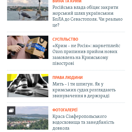
ВІЙНА ТА КРИМ
Російська влада обіцяє закрити
морський шлях українським
БпЛА до Севастополя. Чи реально
це?
СУСПІЛЬСТВО
«Крим – не Росія»: маркетплейс
Ozon припинив прийом нових
замовлень на Кримському
півострові
ПРАВА ЛЮДИНИ
Мить – і ти шпигун. Як у
кримських судах розглядають
звинувачення в держзраді
ФОТОГАЛЕРЕЇ
Краса Сімферопольського
водосховища та занедбаність
довкола