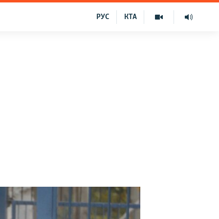
РУС
КТА