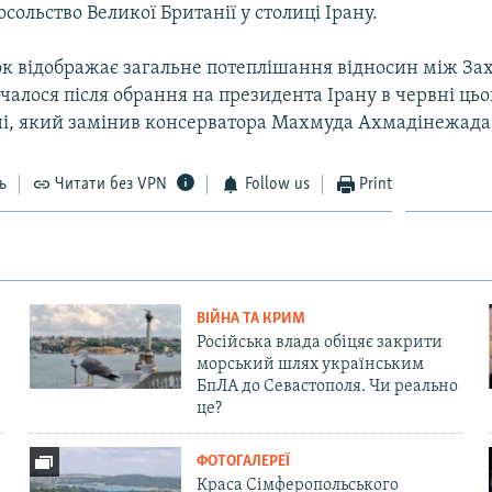
сольство Великої Британії у столиці Ірану.
к відображає загальне потеплішання відносин між Зах
чалося після обрання на президента Ірану в червні цьо
ні, який замінив консерватора Махмуда Ахмадінежада
ь
Читати без VPN
Follow us
Print
ВІЙНА ТА КРИМ
Російська влада обіцяє закрити
морський шлях українським
БпЛА до Севастополя. Чи реально
це?
ФОТОГАЛЕРЕЇ
Краса Сімферопольського