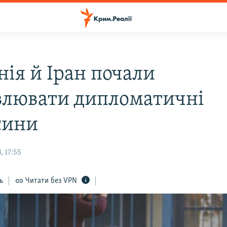
нія й Іран почали
влювати дипломатичні
сини
, 17:55
ь
Читати без VPN