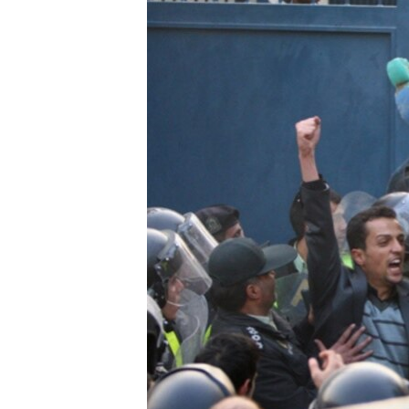
ВІДЕОУРОКИ «ELIFBE»
СВІДЧЕННЯ ОКУПАЦІЇ
УКРАЇНСЬКА ПРОБЛЕМА КРИМУ
ІНФОГРАФІКА