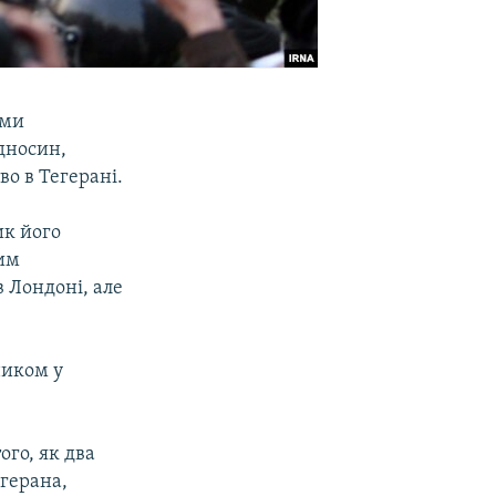
ими
дносин,
о в Тегерані.
ик його
им
 Лондоні, але
ником у
го, як два
герана,