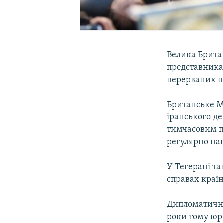
Велика Брита
представника
перерваних по
Британське М
іранського 
тимчасовим по
регулярно нав
У Тегерані т
справах країн
Дипломатичні 
роки тому юр