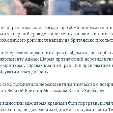
нія й Іран оголосили сьогодні про обмін дипломатичн
ми як перший крок до відновлення дипломатичних ві
заминулого року після нападу на британське посольств
іністерство закордонних справ повідомило, що керівн
департаменту Аджай Шарма призначений нерезидентн
вірником у справах країни в Ірані. Він працюватиме в
ідуватиметься до Ірану.
ак само призначили нерезидентним тимчасовим повір
и у Великій Британії Могаммада Хасана Хабіболлу.
відносини між двома країнами були перервані після то
ба іранців, невдоволена західними санкціями проти Те