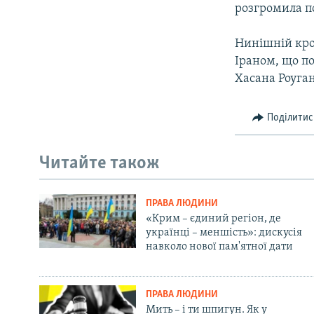
розгромила по
Нинішній кро
Іраном, що по
Хасана Роуга
Поділитис
Читайте також
ПРАВА ЛЮДИНИ
«Крим – єдиний регіон, де
українці – меншість»: дискусія
навколо нової пам'ятної дати
ПРАВА ЛЮДИНИ
Мить – і ти шпигун. Як у