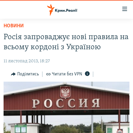
Доступність
посилання
Перейти
НОВИНИ
до
НОВИНИ
Росія запроваджує нові правила на
основного
ВОДА.КРИМ
матеріалу
всьому кордоні з Україною
ВІДЕО ТА ФОТО
Перейти
до
11 листопад 2013, 18:27
ПОЛІТИКА
основної
БЛОГИ
Поділитись
Читати без VPN
навігації
Перейти
ПОГЛЯД
до
ІНТЕРВ'Ю
пошуку
ВСЕ ЗА ДЕНЬ
СПЕЦПРОЕКТИ
ЯК ОБІЙТИ БЛОКУВАННЯ
ДЕПОРТАЦІЯ