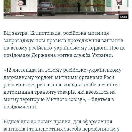
ВІДЕОУРОКИ «ELIFBE»
Русский
СВІДЧЕННЯ ОКУПАЦІЇ
Qırımtatar
УКРАЇНСЬКА ПРОБЛЕМА КРИМУ
Від завтра, 12 листопада, російська митниця
ДОЛУЧАЙСЯ!
ІНФОГРАФІКА
запроваджує нові правила проходження вантажів
на всьому російсько-українському кордоні. Про це
повідомляє Державна митна служба України.
Усі сайти RFE/RL
«12 листопада на всьому російсько-українському
державному кордоні митними органами Росії
розпочнеться реалізація заходів із забезпечення
дотримання транзиту товарів, які ввозяться на
митну територію Митного союзу», – йдеться в
повідомленні.
Відповідно до нових правил, для оформлення
вантажів і транспортних засобів перевізникам у