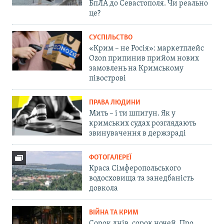
БпЛА до Севастополя. Чи реально
це?
СУСПІЛЬСТВО
«Крим – не Росія»: маркетплейс
Ozon припинив прийом нових
замовлень на Кримському
півострові
ПРАВА ЛЮДИНИ
Мить – і ти шпигун. Як у
кримських судах розглядають
звинувачення в держзраді
ФОТОГАЛЕРЕЇ
Краса Сімферопольського
водосховища та занедбаність
довкола
ВІЙНА ТА КРИМ
Сорок днів, сорок ночей. Про