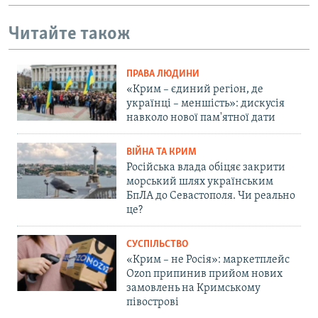
Читайте також
ПРАВА ЛЮДИНИ
«Крим – єдиний регіон, де
українці – меншість»: дискусія
навколо нової пам'ятної дати
ВІЙНА ТА КРИМ
Російська влада обіцяє закрити
морський шлях українським
БпЛА до Севастополя. Чи реально
це?
СУСПІЛЬСТВО
«Крим – не Росія»: маркетплейс
Ozon припинив прийом нових
замовлень на Кримському
півострові