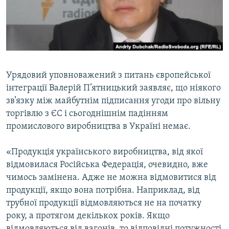
ВІДЕОУРОКИ «ELIFBE»
Русский
СВІДЧЕННЯ ОКУПАЦІЇ
Qırımtatar
УКРАЇНСЬКА ПРОБЛЕМА КРИМУ
ДОЛУЧАЙСЯ!
ІНФОГРАФІКА
Урядовий уповноважений з питань європейської
інтеграції Валерій П’ятницький заявляє, що ніякого
зв’язку між майбутнім підписання угоди про вільну
Усі сайти RFE/RL
торгівлю з ЄС і сьогоднішнім падінням
промислового виробництва в Україні немає.
«Продукція українського виробництва, від якої
відмовилася Російська Федерація, очевидно, вже
чимось замінена. Адже не можна відмовитися від
продукції, якщо вона потрібна. Наприклад, від
трубної продукції відмовляються не на початку
року, а протягом декількох років. Якщо
відмовляються від вагонів, то відповідні потужності