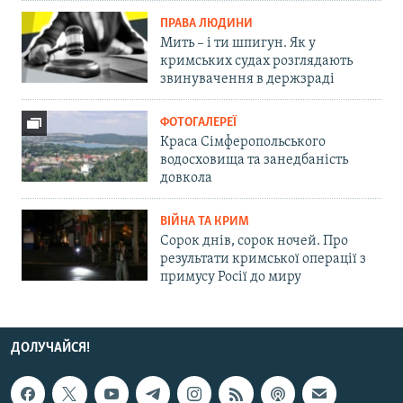
ПРАВА ЛЮДИНИ
Мить – і ти шпигун. Як у
кримських судах розглядають
звинувачення в держзраді
ФОТОГАЛЕРЕЇ
Краса Сімферопольського
водосховища та занедбаність
довкола
ВІЙНА ТА КРИМ
Сорок днів, сорок ночей. Про
результати кримської операції з
примусу Росії до миру
ДОЛУЧАЙСЯ!