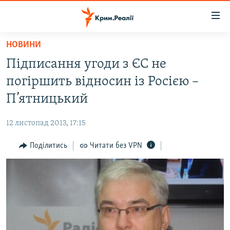
Доступність
посилання
Перейти
НОВИНИ
до
НОВИНИ
Підписання угоди з ЄС не
основного
ВОДА.КРИМ
матеріалу
погіршить відносин із Росією –
ВІДЕО ТА ФОТО
Перейти
П’ятницький
до
ПОЛІТИКА
основної
12 листопад 2013, 17:15
БЛОГИ
навігації
Перейти
Поділитись
Читати без VPN
ПОГЛЯД
до
ІНТЕРВ'Ю
пошуку
ВСЕ ЗА ДЕНЬ
СПЕЦПРОЕКТИ
ЯК ОБІЙТИ БЛОКУВАННЯ
ДЕПОРТАЦІЯ