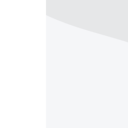
ВІДЕОУРОКИ «ELIFBE»
СВІДЧЕННЯ ОКУПАЦІЇ
УКРАЇНСЬКА ПРОБЛЕМА КРИМУ
ІНФОГРАФІКА