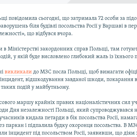
ьщі повідомила сьогодні, що затримала 72 особи за під
аворушень біля будівлі посольства Росії у Варшаві в пер
ежності», що відбувся вчора.
 в Міністерстві закордонних справ Польщі, там готуют
одій, у якій буде висловлено глибокий жаль із їхнього 
ні
викликали
до МЗС посла Польщі, щоб вимагати офіц
 інцидент, відшкодування завданої шкоди, покарання 
таких подій у майбутньому.
асового маршу крайніх правих націоналістичних сил уч
годи Дня незалежності Польщі, який супроводжувався 
учасників кидала петарди в бік посольства Росії, намаг
ез паркан і підпалила будку охоронця посольства. В М
или інцидент під посольством Росії, заявивши, що діям х