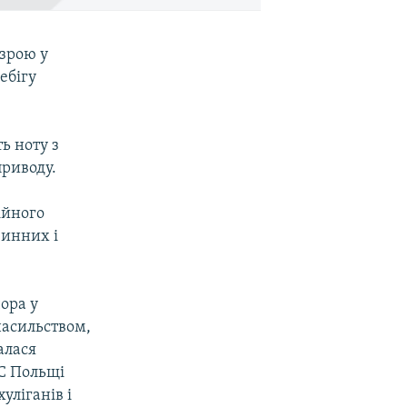
озрою у
ебігу
ь ноту з
приводу.
ійного
винних і
ора у
насильством,
алася
ЗС Польщі
уліганів і