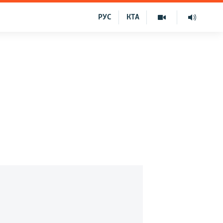
РУС
КТА