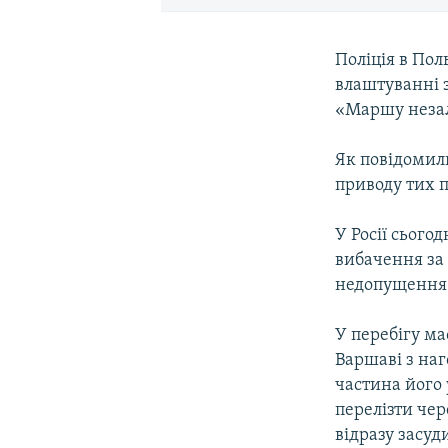
Поліція в Пол
влаштуванні з
«Маршу незал
Як повідомили
приводу тих п
У Росії сьогод
вибачення за
недопущення 
У перебігу м
Варшаві з на
частина його 
перелізти чер
відразу засуд