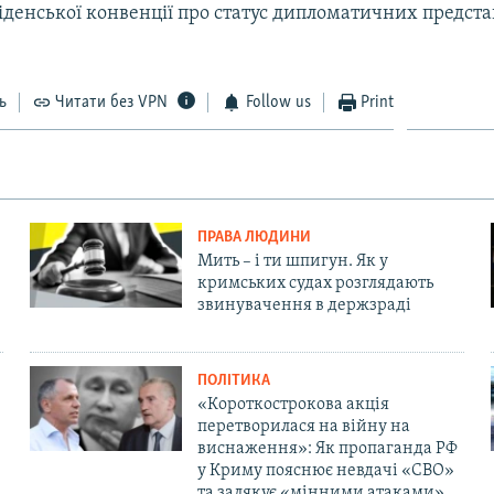
денської конвенції про статус дипломатичних предст
ь
Читати без VPN
Follow us
Print
ПРАВА ЛЮДИНИ
Мить – і ти шпигун. Як у
кримських судах розглядають
звинувачення в держзраді
ПОЛІТИКА
«Короткострокова акція
перетворилася на війну на
виснаження»: Як пропаганда РФ
у Криму пояснює невдачі «СВО»
та залякує «мінними атаками»