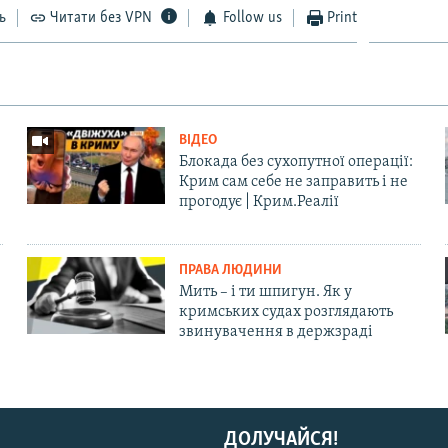
ь
Читати без VPN
Follow us
Print
ВІДЕО
Блокада без сухопутної операції:
Крим сам себе не заправить і не
прогодує | Крим.Реалії
ПРАВА ЛЮДИНИ
Мить – і ти шпигун. Як у
кримських судах розглядають
звинувачення в держзраді
ДОЛУЧАЙСЯ!