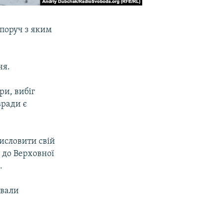
 поруч з яким
ня.
ри, вибіг
вради є
исловити свій
 до Верховної
.
ували