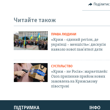
Поділитис
Читайте також
ПРАВА ЛЮДИНИ
«Крим – єдиний регіон, де
українці – меншість»: дискусія
навколо нової пам'ятної дати
СУСПІЛЬСТВО
«Крим – не Росія»: маркетплейс
Ozon припинив прийом нових
замовлень на Кримському
півострові
Русский
ПІДТРИМКА
ІНФО
Qırımtatar