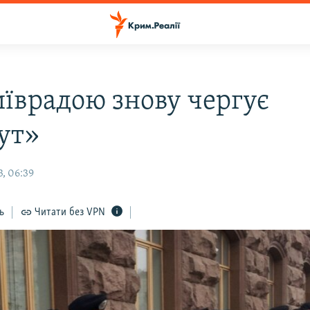
иїврадою знову чергує
ут»
, 06:39
ь
Читати без VPN