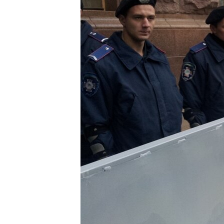
ВІДЕОУРОКИ «ELIFBE»
СВІДЧЕННЯ ОКУПАЦІЇ
УКРАЇНСЬКА ПРОБЛЕМА КРИМУ
ІНФОГРАФІКА