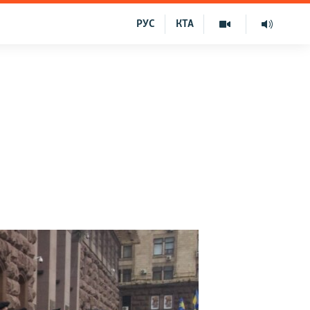
РУС
КТА