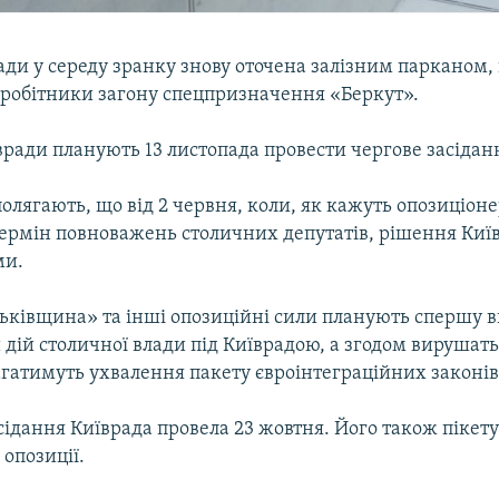
ади у середу зранку знову оточена залізним парканом,
вробітники загону спецпризначення «Беркут».
ради планують 13 листопада провести чергове засідан
полягають, що від 2 червня, коли, як кажуть опозиціоне
термін повноважень столичних депутатів, рішення Киї
ми.
тьківщина» та інші опозиційні сили планують спершу в
 дій столичної влади під Київрадою, а згодом вирушать
агатимуть ухвалення пакету євроінтеграційних законів
ідання Київрада провела 23 жовтня. Його також пікет
опозиції.