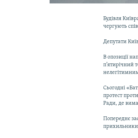
Будівля Київр
чергують спі
Депутати Київ
В опозиції на
п’ятирічний 
нелегітимни
Сьогодні «Ба
протест проти
Ради, де вим
Попереднє зас
прихильники 